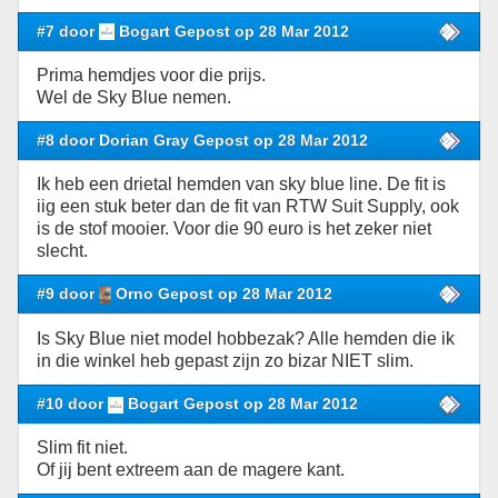
#7 door
Bogart Gepost op 28 Mar 2012
Prima hemdjes voor die prijs.
Wel de Sky Blue nemen.
#8 door Dorian Gray Gepost op 28 Mar 2012
Ik heb een drietal hemden van sky blue line. De fit is
iig een stuk beter dan de fit van RTW Suit Supply, ook
is de stof mooier. Voor die 90 euro is het zeker niet
slecht.
#9 door
Orno Gepost op 28 Mar 2012
Is Sky Blue niet model hobbezak? Alle hemden die ik
in die winkel heb gepast zijn zo bizar NIET slim.
#10 door
Bogart Gepost op 28 Mar 2012
Slim fit niet.
Of jij bent extreem aan de magere kant.