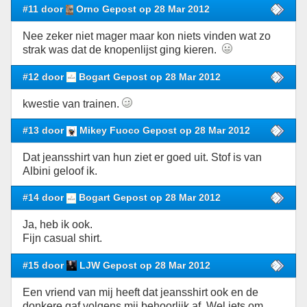
#11 door
Orno Gepost op 28 Mar 2012
Nee zeker niet mager maar kon niets vinden wat zo
strak was dat de knopenlijst ging kieren.
#12 door
Bogart Gepost op 28 Mar 2012
kwestie van trainen.
#13 door
Mikey Fuoco Gepost op 28 Mar 2012
Dat jeansshirt van hun ziet er goed uit. Stof is van
Albini geloof ik.
#14 door
Bogart Gepost op 28 Mar 2012
Ja, heb ik ook.
Fijn casual shirt.
#15 door
LJW Gepost op 28 Mar 2012
Een vriend van mij heeft dat jeansshirt ook en de
donkere gaf volgens mij behoorlijk af. Wel iets om