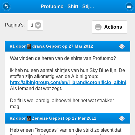
Mobile View
Profuomo - Shirt - Stijlforum
Pagina's:
1
Actions
#1 door
drawa Gepost op 27 Mar 2012
Wat vinden de heren van de shirts van Profuomo?
Ik heb nu een aantal shirtjes van hun Sky Blue lijn. De
stoffen zijn afkomstig van de Albini group:
http://albinigroup.com/en/i_brand/cotonificio_albini
.
Als iemand dat wat zegt.
De fit is wel aardig, alhoewel het net wat strakker
mag.
#2 door
Zeneize Gepost op 27 Mar 2012
Heb er een ''kroegdas'' van en die strikt zo slecht dat