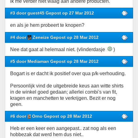
ik me verder niet waag aan andere producten.
#3 door guest45 Gepost op 27 Mar 2012
en als je hem probeert te knopen?
#4 door
Zeneize Gepost op 28 Mar 2012
Nee dat gaat al helemaal niet. (vlinderdasje
)
#5 door Mediaman Gepost op 28 Mar 2012
Bogart is er dacht ik positief over qua p/k-verhouding.
Persoonlijk vind de uitgebreide keus aan witte shirts
in de winkel goed gedaan; allerlei combi's van fit,
kragen en manchetten te verkrijgen. Bezit er nog
geen.
#6 door
Orno Gepost op 28 Mar 2012
Heb er een keer een aangepast.. zat nog als een
hobbezak dat werd hem dus niet..