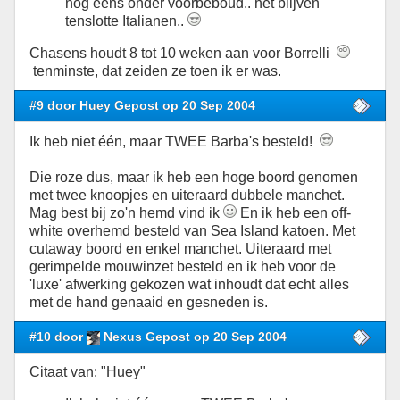
nog eens onder voorbeboud.. het blijven
tenslotte Italianen..
Chasens houdt 8 tot 10 weken aan voor Borrelli
tenminste, dat zeiden ze toen ik er was.
#9 door Huey Gepost op 20 Sep 2004
Ik heb niet één, maar TWEE Barba's besteld!
Die roze dus, maar ik heb een hoge boord genomen
met twee knoopjes en uiteraard dubbele manchet.
Mag best bij zo'n hemd vind ik
En ik heb een off-
white overhemd besteld van Sea Island katoen. Met
cutaway boord en enkel manchet. Uiteraard met
gerimpelde mouwinzet besteld en ik heb voor de
'luxe' afwerking gekozen wat inhoudt dat echt alles
met de hand genaaid en gesneden is.
#10 door
Nexus Gepost op 20 Sep 2004
Citaat van: "Huey"