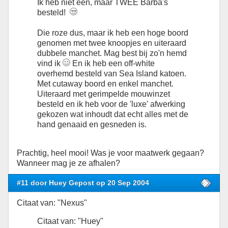
Ik heb niet één, maar TWEE Barba's
besteld!
Die roze dus, maar ik heb een hoge boord
genomen met twee knoopjes en uiteraard
dubbele manchet. Mag best bij zo'n hemd
vind ik
En ik heb een off-white
overhemd besteld van Sea Island katoen.
Met cutaway boord en enkel manchet.
Uiteraard met gerimpelde mouwinzet
besteld en ik heb voor de 'luxe' afwerking
gekozen wat inhoudt dat echt alles met de
hand genaaid en gesneden is.
Prachtig, heel mooi! Was je voor maatwerk gegaan?
Wanneer mag je ze afhalen?
#11 door Huey Gepost op 20 Sep 2004
Citaat van: "Nexus"
Citaat van: "Huey"