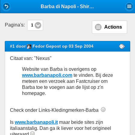
Mobile View
Barba di Napoli - Shirt - Stijlforum
Pagina's:
1
Actions
#1 door
Fedor Gepost op 03 Sep 2004
Citaat van: "Nexus"
Website van Barba is overigens op
www.barbanapoli.com
te vinden. Bij deze
meteen een verzoek aan Fastcruiser om
Barba toe te voegen aan de lijst op z'n
homepage.
Check onder Links-Kledingmerken-Barba
Is
www.barbanapoli.it
maar beide sites zijn
italiaanstalig. Dan ga ik liever voor het origineel
uiteraard