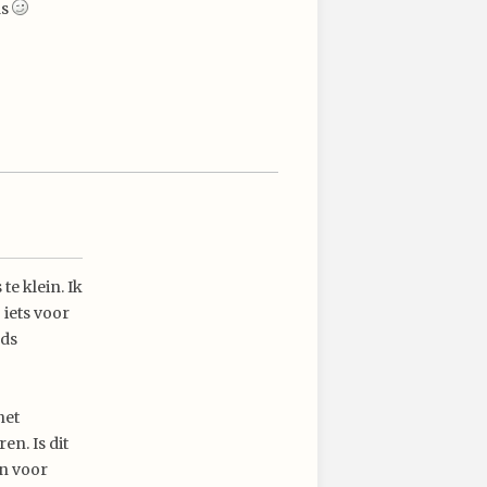
as
e klein. Ik
 iets voor
ods
het
n. Is dit
jn voor