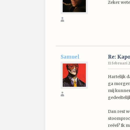
Zeker wete
Samuel
Re: Kap
11 februari 
Hartelijk 
ga morgen 
mij kunnen
gedeelteli
Dan rest w
stoomproce
reëel? Ik 