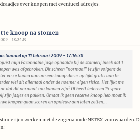
t draadjes over knopen met eventueel adresjes.
otte knoop na stomen
2009 - 18:24:19
an: Samuel op 11 februari 2009 - 17:16:38
ojuist mijn Faconnable jasje ophaalde bij de stomerij bleek dat 1
nopen was afgebroken. Dit scheen "normaal" te zijn volgens de
er en ze boden aan om een knoop die er op lijkt gratis aan te
erder viel dit allemaal onder de noemer eigen risico. Het lijkt me
zar dat dit normaal zou kunnen zijn? Of heeft iedereen 15 spare
ij zijn jasjes en pakken. Omdat ik geen reserve knoop heb moet ik
euwe knopen gaan scoren en opnieuw aan laten zetten...
 stomerijen werken met de zogenaamde NETEX-voorwaarden. Di
en: