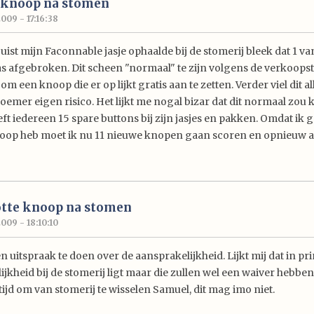
 knoop na stomen
2009 - 17:16:38
uist mijn Faconnable jasje ophaalde bij de stomerij bleek dat 1 va
 afgebroken. Dit scheen "normaal" te zijn volgens de verkoopst
m een knoop die er op lijkt gratis aan te zetten. Verder viel dit a
oemer eigen risico. Het lijkt me nogal bizar dat dit normaal zou
eft iedereen 15 spare buttons bij zijn jasjes en pakken. Omdat ik 
oop heb moet ik nu 11 nieuwe knopen gaan scoren en opnieuw a
otte knoop na stomen
2009 - 18:10:10
n uitspraak te doen over de aansprakelijkheid. Lijkt mij dat in pr
jkheid bij de stomerij ligt maar die zullen wel een waiver hebbe
ijd om van stomerij te wisselen Samuel, dit mag imo niet.