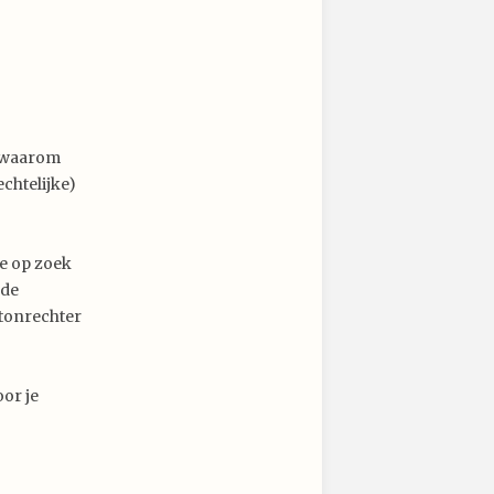
n waarom
chtelijke)
je op zoek
 de
ntonrechter
or je