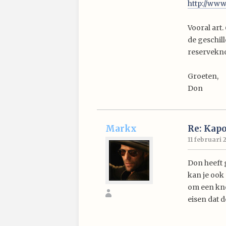
http://ww
Vooral art.
de geschil
reservekno
Groeten,
Don
Markx
Re: Kap
11 februari 
Don heeft 
kan je ook
om een kno
eisen dat 