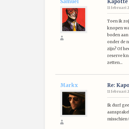
Samuel
Kapotte
11 februari 
Toen ik zoj
knopen was
boden aan o
onder de n
zijn? Of he
reserve kn
zetten...
Markx
Re: Kap
11 februari 
Ik durf gee
aansprakeli
misschien t