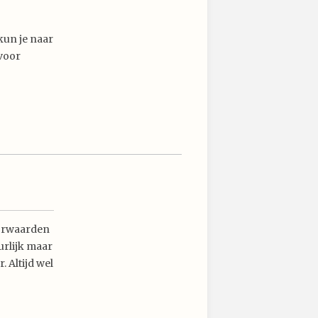
 kun je naar
voor
oorwaarden
urlijk maar
 Altijd wel