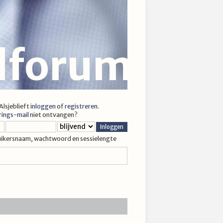
jlforum
 Alsjeblieft
inloggen
of
registreren
.
rings-mail
niet ontvangen?
uikersnaam, wachtwoord en sessielengte