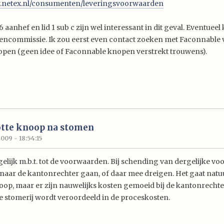
w.netex.nl/consumenten/leveringsvoorwaarden
 6 aanhef en lid 1 sub c zijn wel interessant in dit geval. Eventueel
lencommissie. Ik zou eerst even contact zoeken met Faconnable 
pen (geen idee of Faconnable knopen verstrekt trouwens).
otte knoop na stomen
2009 - 18:54:15
gelijk m.b.t. tot de voorwaarden. Bij schending van dergelijke v
 naar de kantonrechter gaan, of daar mee dreigen. Het gaat natu
op, maar er zijn nauwelijks kosten gemoeid bij de kantonrechter.
de stomerij wordt veroordeeld in de proceskosten.