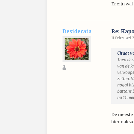
Er zijn wa
Desiderata
Re: Kap
11 februari 
Citaat v
Toen ik z
van de k
verkoopst
zetten. V
nogal bi
buttons b
nu 11 ni
De meeste
hier nalez