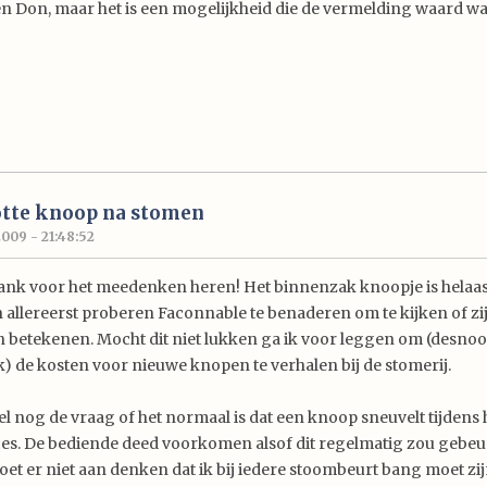
n Don, maar het is een mogelijkheid die de vermelding waard w
otte knoop na stomen
2009 - 21:48:52
dank voor het meedenken heren! Het binnenzak knoopje is helaas t
allereerst proberen Faconnable te benaderen om te kijken of zij
 betekenen. Mocht dit niet lukken ga ik voor leggen om (desno
jk) de kosten voor nieuwe knopen te verhalen bij de stomerij.
el nog de vraag of het normaal is dat een knoop sneuvelt tijdens 
s. De bediende deed voorkomen alsof dit regelmatig zou gebeure
moet er niet aan denken dat ik bij iedere stoombeurt bang moet zi