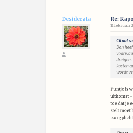
Desiderata
Re: Kap
11 februari 
Citaat v
Don heeft
voorwaar
dreigen.
kosten ge
wordt ve
Puntje is w
uitkomst -
toe dat je 
stelt moet 
'zorgplich