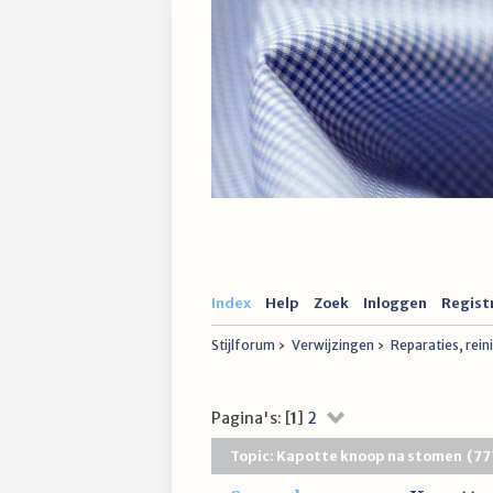
Index
Help
Zoek
Inloggen
Regist
Stijlforum
›
Verwijzingen
›
Reparaties, rei
Pagina's: [
1
]
2
Topic: Kapotte knoop na stomen (77