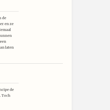
n de
er en ze
llemaal
 kunnen
geen
an laten
incipe de
n. Toch