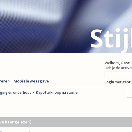
Sti
Welkom,
Gast
.
Heb je de
active
reren
Mobiele weergave
Login met gebr
niging en onderhoud
›
Kapotte knoop na stomen
78 keer gelezen)