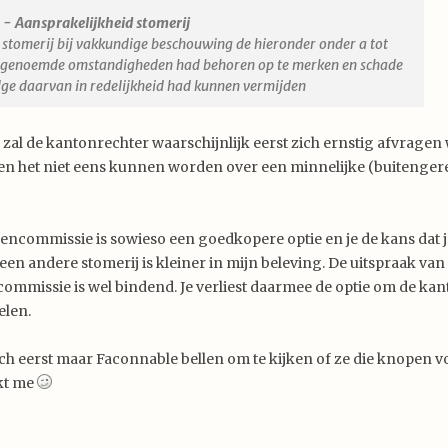
6 - Aansprakelijkheid stomerij
e stomerij bij vakkundige beschouwing de hieronder onder a tot
 genoemde omstandigheden had behoren op te merken en schade
lge daarvan in redelijkheid had kunnen vermijden
zal de kantonrechter waarschijnlijk eerst zich ernstig afvrage
jen het niet eens kunnen worden over een minnelijke (buitengere
lencommissie is sowieso een goedkopere optie en je de kans dat 
een andere stomerij is kleiner in mijn beleving. De uitspraak van
commissie is wel bindend. Je verliest daarmee de optie om de ka
elen.
ch eerst maar Faconnable bellen om te kijken of ze die knopen vo
jkt me