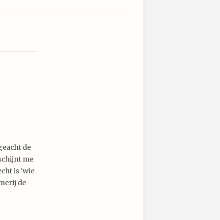
ngeacht de
schijnt me
cht is 'wie
merij de