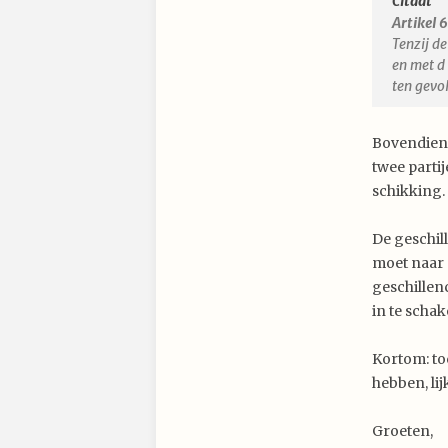
Citaat
Artikel 
Tenzij d
en met d
ten gevo
Bovendien 
twee parti
schikking.
De geschil
moet naar 
geschillen
in te schak
Kortom: to
hebben, li
Groeten,