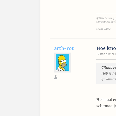
i]"I like hearing 
sometimes I don'
Oscar Wilde
arth-rot
Hoe knoo
19 maart 20
Citaat v
Heb je h
gewoon i
Het staat e
schemaatje