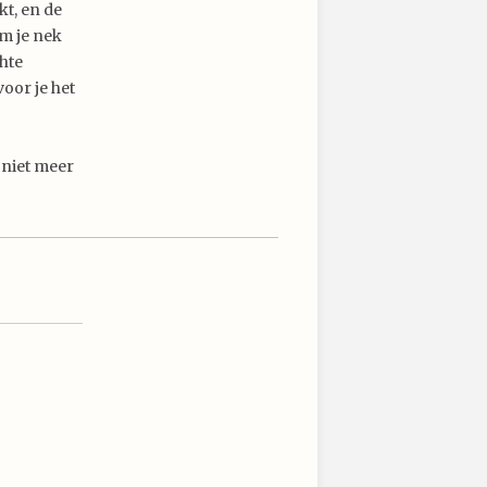
kt, en de
om je nek
hte
oor je het
 niet meer