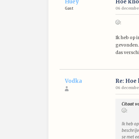
Huey
Hoe knoo
Gast
06 december
:
Ik heb op 
gevonden. 
das versch
Vodka
Re: Hoe 
06 december
Citaat v
:
Ik heb o
beschrij
se met e