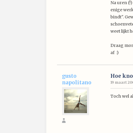
Na uren (!)
enige werke
bindt". Ge
schoenvete
weet lijkt 
Draag mome
af :)
gusto
Hoe knoo
napolitano
19 maart 200
Toch wel al