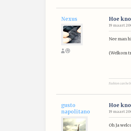
Nexus
Hoe knoo
19 maart 2005
Nee man hi
(Welkom tr
Fashion can be b
gusto
Hoe knoo
napolitano
19 maart 200
Oh Ja welc