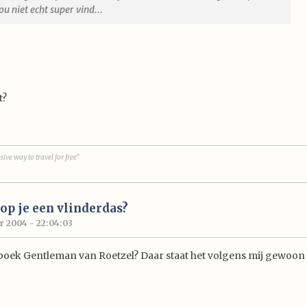
u niet echt super vind...
t?
sive way to travel for free"
p je een vlinderdas?
 2004 - 22:04:03
 boek Gentleman van Roetzel? Daar staat het volgens mij gewoon i