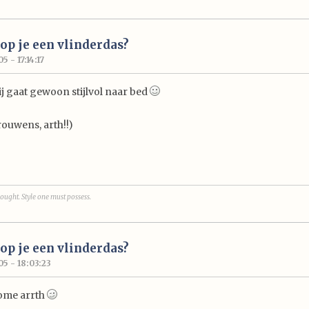
p je een vlinderdas?
 - 17:14:17
j gaat gewoon stijlvol naar bed
ouwens, arth!!)
ought. Style one must possess.
p je een vlinderdas?
5 - 18:03:23
ome arrth