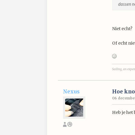
dassen no
Niet echt?
Of echt nie
Sailing, an expen
Nexus
Hoe knoo
06 december
Heb je het