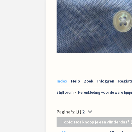
Index
Help
Zoek
Inloggen
Regist
Stijlforum
›
Herenkleding voor de ware fijn
Pagina's: [
1
]
2
Topic: Hoe knoop je een vlinderdas?