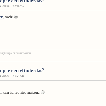
p je een vlinderdas?
 2004 - 22:05:52
den
, toch?
ought. Style one must possess.
p je een vlinderdas?
 2004 - 23:43:48
r kan ik het niet maken...
.