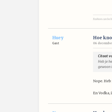
Fashion can be b
Huey
Hoe knoo
Gast
06 december
Citaat v
Heb je h
gewoon i
Nope. Heb i
En Vodka, i