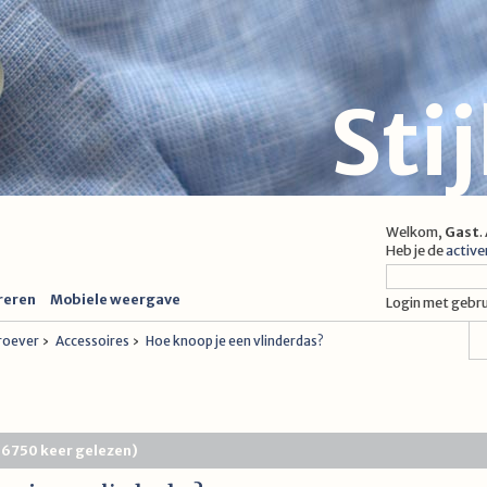
Sti
Welkom,
Gast
.
Heb je de
active
reren
Mobiele weergave
Login met gebr
proever
›
Accessoires
›
Hoe knoop je een vlinderdas?
 (6750 keer gelezen)