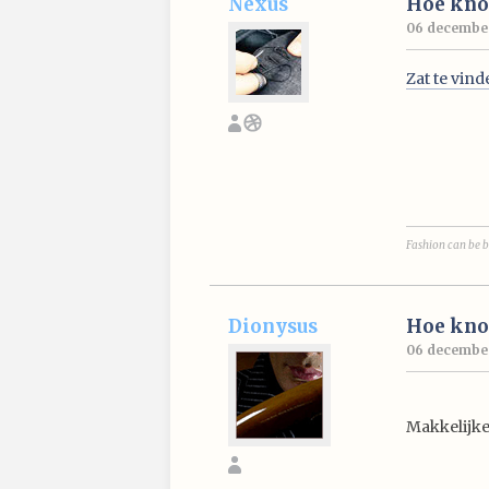
Nexus
Hoe knoo
06 december
Zat te vin
Fashion can be b
Dionysus
Hoe knoo
06 december
Makkelijke