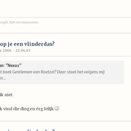
ought. Style one must possess.
p je een vlinderdas?
 2004 - 22:04:47
an: "Nexus"
et boek Gentleman van Roetzel? Daar staat het volgens mij
n...
k niet.
k vind die dingen érg lelijk