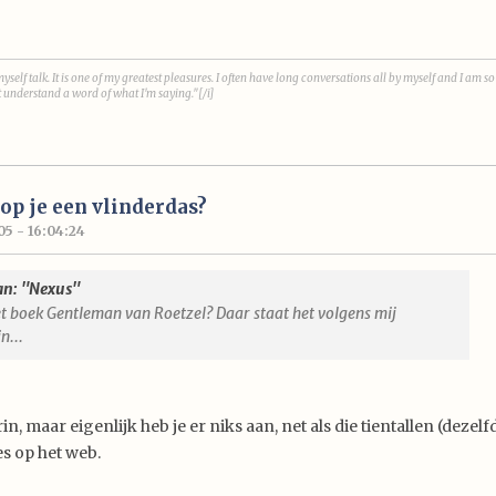
myself talk. It is one of my greatest pleasures. I often have long conversations all by myself and I am so
t understand a word of what I'm saying."[/i]
p je een vlinderdas?
05 - 16:04:24
an: "Nexus"
et boek Gentleman van Roetzel? Daar staat het volgens mij
n...
rin, maar eigenlijk heb je er niks aan, net als die tientallen (dezelf
s op het web.