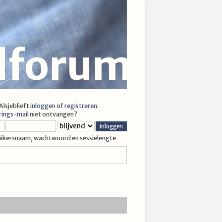
jlforum
 Alsjeblieft
inloggen
of
registreren
.
rings-mail
niet ontvangen?
uikersnaam, wachtwoord en sessielengte