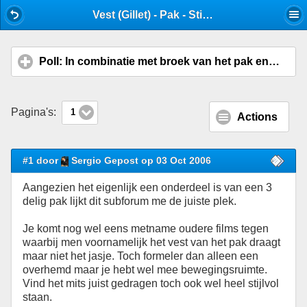
Mobile View
Vest (Gillet) - Pak - Stijlforum
Poll: In combinatie met broek van het pak enkel het vest dragen, zonder jasje. Acceptabel?
Pagina's:
1
Actions
#1 door
Sergio Gepost op 03 Oct 2006
Aangezien het eigenlijk een onderdeel is van een 3
delig pak lijkt dit subforum me de juiste plek.
Je komt nog wel eens metname oudere films tegen
waarbij men voornamelijk het vest van het pak draagt
maar niet het jasje. Toch formeler dan alleen een
overhemd maar je hebt wel mee bewegingsruimte.
Vind het mits juist gedragen toch ook wel heel stijlvol
staan.