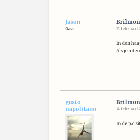
Jason
Brilmon
Gast
14 februari 
In den haag
Als je inte
gusto
Brilmon
napolitano
14 februari 
In de p.c z