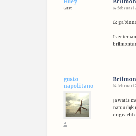
Huey
Brilmon
Gast
14 februari 
Ik ga binn
Is er iema
brilmontur
gusto
Brilmon
napolitano
14 februari 
Ja wat is 
natuurlijk
ongeacht of