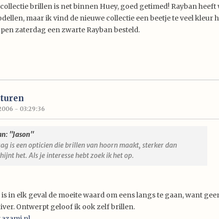
collectie brillen is net binnen Huey, goed getimed! Rayban heeft
ellen, maar ik vind de nieuwe collectie een beetje te veel kleur 
pen zaterdag een zwarte Rayban besteld.
turen
2006 - 03:29:36
an: "Jason"
ag is een opticien die brillen van hoorn maakt, sterker dan
chijnt het. Als je interesse hebt zoek ik het op.
 is in elk geval de moeite waard om eens langs te gaan, want gee
er. Ontwerpt geloof ik ook zelf brillen.
.azami.nl