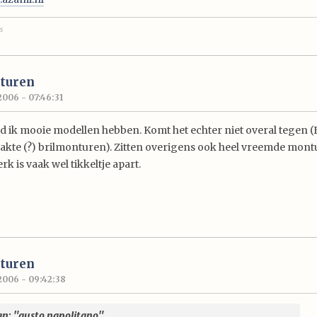
s
turen
2006 - 07:46:31
ond ik mooie modellen hebben. Komt het echter niet overal tegen 
te (?) brilmonturen). Zitten overigens ook heel vreemde mon
erk is vaak wel tikkeltje apart.
turen
2006 - 09:42:38
an: "gusto napolitano"