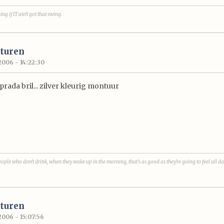
ng if IT ain't got that swing.
turen
2006 - 14:22:30
prada bril... zilver kleurig montuur
 people who don't drink, when they wake up in the morning, that's as good as they're going to feel all d
turen
2006 - 15:07:56