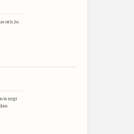
us m'n 2e.
n is zegt
 dan