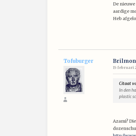
De nieuwe 
aardige mod
Heb afgelo
Tofuburger
Brilmon
15 februari 
Citaat v
In den ha
plastic s
Azami? Die
dozenschuiv
http://www