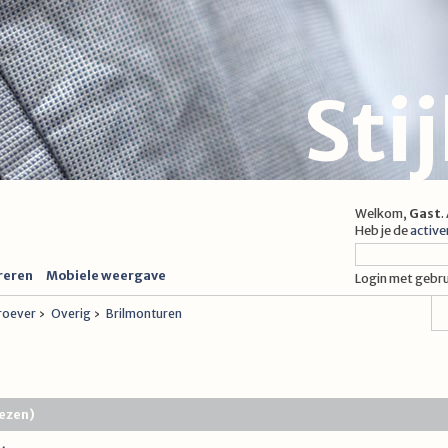
Sti
Welkom,
Gast
.
Heb je de
active
reren
Mobiele weergave
Login met gebr
proever
›
Overig
›
Brilmonturen
lezen)