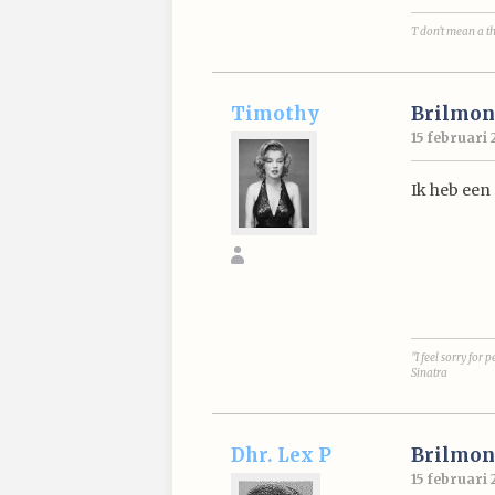
T don't mean a thi
Timothy
Brilmon
15 februari 
Ik heb een 
"I feel sorry for
Sinatra
Dhr. Lex P
Brilmon
15 februari 