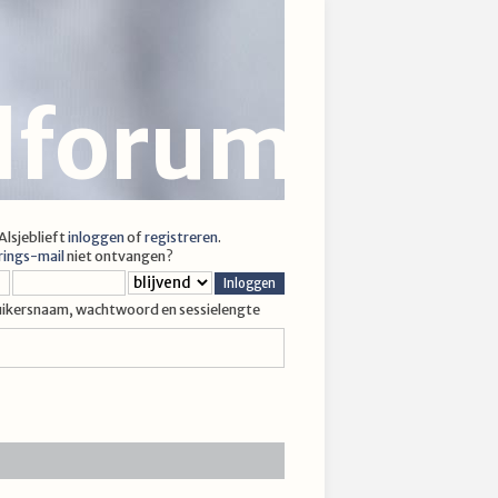
jlforum
 Alsjeblieft
inloggen
of
registreren
.
rings-mail
niet ontvangen?
uikersnaam, wachtwoord en sessielengte