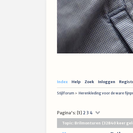
Index
Help
Zoek
Inloggen
Regist
Stijlforum
›
Herenkleding voor de ware fijn
Pagina's: [
1
]
2
3
4
Topic: Brilmonturen (32840 keer ge