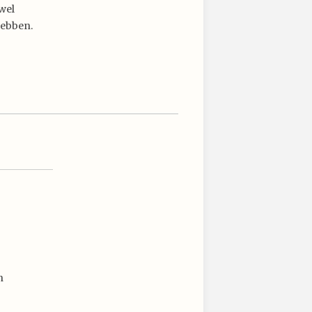
 wel
hebben.
n