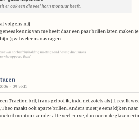
 zit er ook een die veel horn montuur heeft.
 dat volgens mij
genees kennis van me heeft daar een paar brillen laten maken 
chijnt); wil weleens navragen
re was not built by holding meetings and having discussions
hose who opposed them"
turen
2006 - 09:55:11
een Traction bril, frans geloof ik, indd net zoiets als j.f. rey. Ik we
s, Theo maakt ook aparte brillen. Anders moet je eens kijken naar
nnebril montuur zonder al te veel curve, dan normale glazen erin