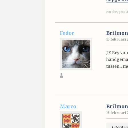
een vlees, geen vi
Fedor
Brilmon
15 februari 
J.F. Rey v
handgemaak
tussen... m
Marco
Brilmon
15 februari 
Citaat v