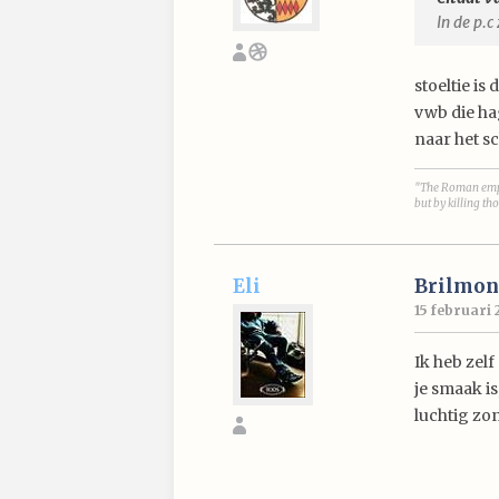
In de p.c
stoeltie is
vwb die ha
naar het s
"The Roman empi
but by killing t
Eli
Brilmon
15 februari 
Ik heb zelf 
je smaak i
luchtig zo