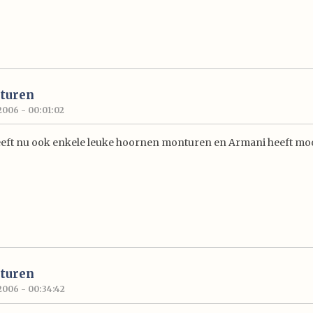
turen
2006 - 00:01:02
eft nu ook enkele leuke hoornen monturen en Armani heeft mo
turen
2006 - 00:34:42