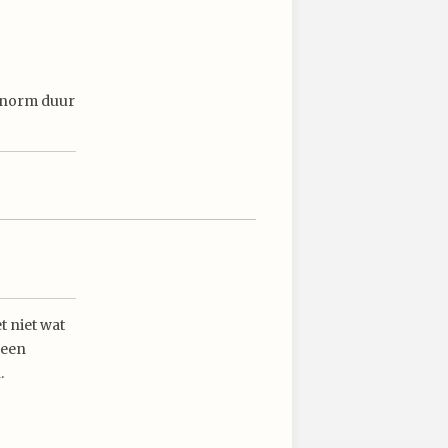
(enorm duur
et niet wat
 een
.