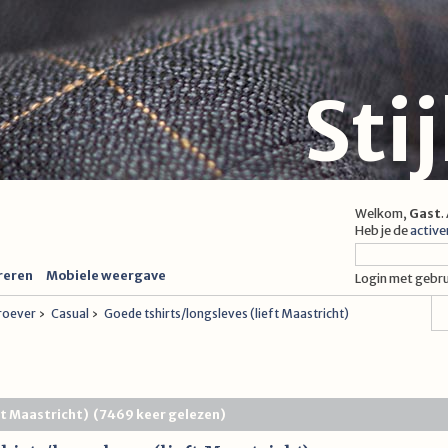
Sti
Welkom,
Gast
.
Heb je de
active
reren
Mobiele weergave
Login met gebr
proever
›
Casual
›
Goede tshirts/longsleves (lieft Maastricht)
eft Maastricht) (7469 keer gelezen)