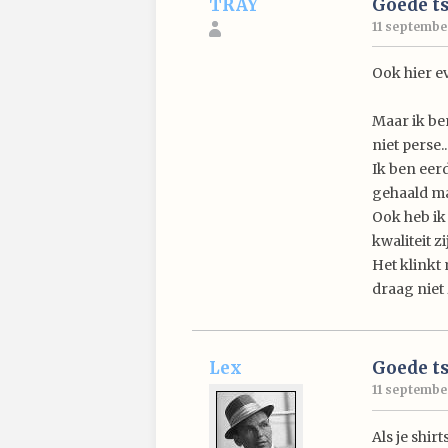
TRAY
Goede ts
11 september
Ook hier e
Maar ik ben
niet perse..
Ik ben eerd
gehaald maa
Ook heb ik
kwaliteit zi
Het klinkt 
draag niet
Lex
Goede ts
11 september
Als je shi