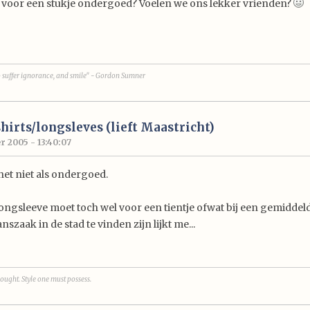
E voor een stukje ondergoed? Voelen we ons lekker vrienden?
o suffer ignorance, and smile"
- Gordon Sumner
hirts/longsleves (lieft Maastricht)
r 2005 - 13:40:07
het niet als ondergoed.
ongsleeve moet toch wel voor een tientje ofwat bij een gemiddel
nszaak in de stad te vinden zijn lijkt me...
ought. Style one must possess.