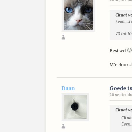
Citaat v
Even....r
70 tot 1
Best wel
M'n duurste
Daan
Goede ts
20 septembe
Citaat v
Citaa
Even.