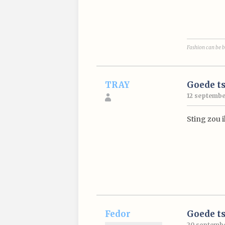
Fashion can be b
TRAY
Goede ts
12 septembe
Sting zou i
Fedor
Goede ts
20 septembe