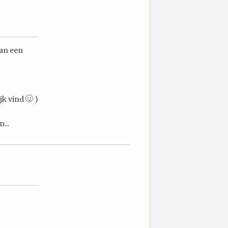
van een
ijk vind
)
...