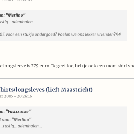
an: "Merlino"
ustig...ademhalen...
00E voor een stukje ondergoed? Voelen we ons lekker vrienden?
 longsleeve is 279 euro. Ik geef toe, heb je ook een mooi shirt v
hirts/longsleves (lieft Maastricht)
r 2005 - 20:26:16
an: "Fastcruiser"
t van: "Merlino"
...rustig...ademhalen...