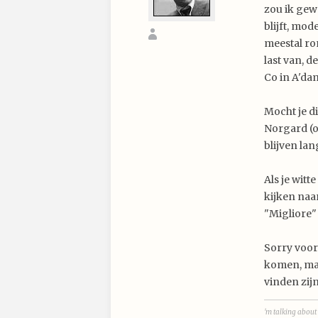
zou ik gew
blijft, mode
meestal ron
last van, d
Co in A'da
Mocht je di
Norgard (o.
blijven lan
Als je witt
kijken naar
"Migliore"
Sorry voor 
komen, maa
vinden zijn.
'm talking about 