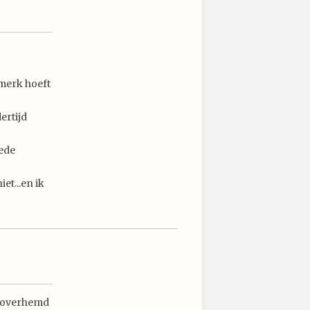
 merk hoeft
ertijd
oede
et...en ik
en overhemd