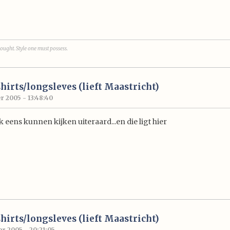
ought. Style one must possess.
hirts/longsleves (lieft Maastricht)
r 2005 - 13:48:40
k eens kunnen kijken uiteraard...en die ligt hier
hirts/longsleves (lieft Maastricht)
r 2005 - 20:21:05