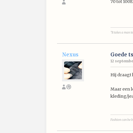
70 tot 100
"It takes a man t
Nexus
Goede ts
12 septembe
Hij draagt 
Maar een l
kleding/jea
Fashion can be b