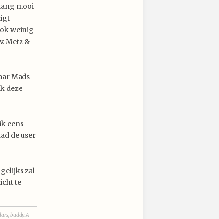
 lang mooi
ligt
 ook weinig
jv. Metz &
naar Mads
ok deze
 ik eens
had de user
gelijks zal
cht te
lars, buddy. A