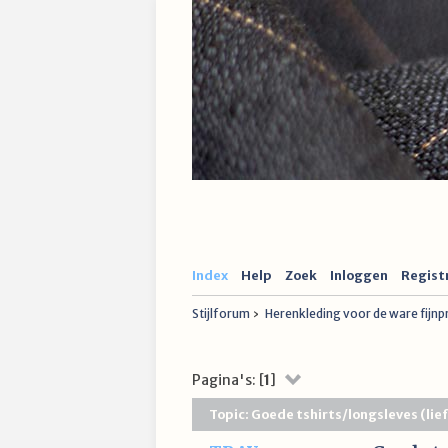
Index
Help
Zoek
Inloggen
Regist
Stijlforum
›
Herenkleding voor de ware fijn
Pagina's: [
1
]
Topic: Goede tshirts/longsleves (li