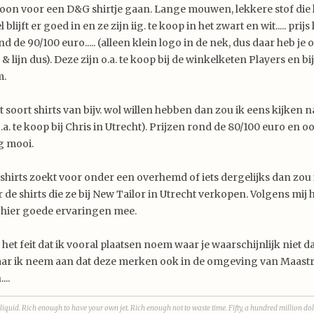
oon voor een D&G shirtje gaan. Lange mouwen, lekkere stof die
l blijft er goed in en ze zijn iig. te koop in het zwart en wit..... prijs 
d de 90/100 euro..... (alleen klein logo in de nek, dus daar heb je
e & lijn dus). Deze zijn o.a. te koop bij de winkelketen Players en bi
m.
t soort shirts van bijv. wol willen hebben dan zou ik eens kijken 
a. te koop bij Chris in Utrecht). Prijzen rond de 80/100 euro en o
g mooi.
e shirts zoekt voor onder een overhemd of iets dergelijks dan zou
 de shirts die ze bij New Tailor in Utrecht verkopen. Volgens mij 
 hier goede ervaringen mee.
het feit dat ik vooral plaatsen noem waar je waarschijnlijk niet da
r ik neem aan dat deze merken ook in de omgeving van Maastri
...
liquid. Rich enough to have your own jet. Rich enough not to waste time. Fifty, a hundred million dol