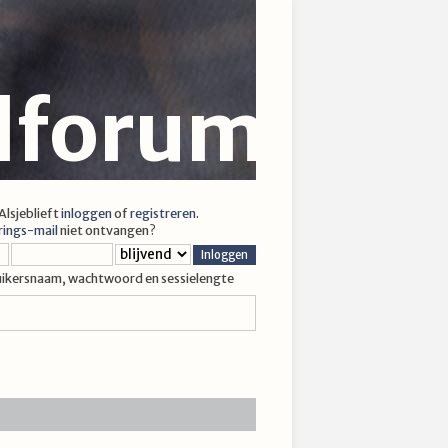
jlforum
 Alsjeblieft
inloggen
of
registreren
.
rings-mail
niet ontvangen?
uikersnaam, wachtwoord en sessielengte