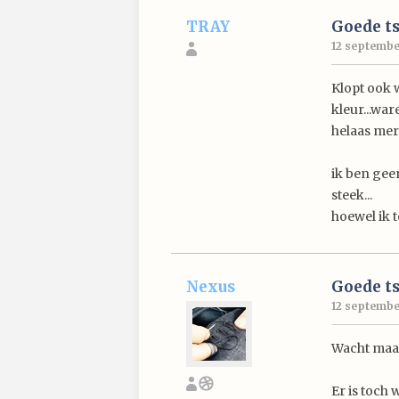
TRAY
Goede ts
12 september
Klopt ook w
kleur...war
helaas merk
ik ben geen
steek...
hoewel ik 
Nexus
Goede ts
12 september
Wacht ma
Er is toch 