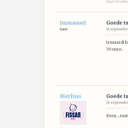
player. Or nothin
Immanuel
Goede ts
Gast
11 september
trussardi h
70 euro..
Merlino
Goede ts
12 september
Even....rus