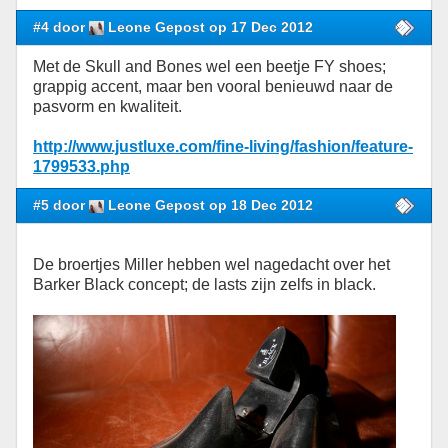
#4 door
Leone Gepost op 17 Dec 2012
Met de Skull and Bones wel een beetje FY shoes;
grappig accent, maar ben vooral benieuwd naar de
pasvorm en kwaliteit.
http://www.justluxe.com/fine-living/fashion/feature-
1799533.php
#5 door
Leone Gepost op 18 Dec 2012
De broertjes Miller hebben wel nagedacht over het
Barker Black concept; de lasts zijn zelfs in black.