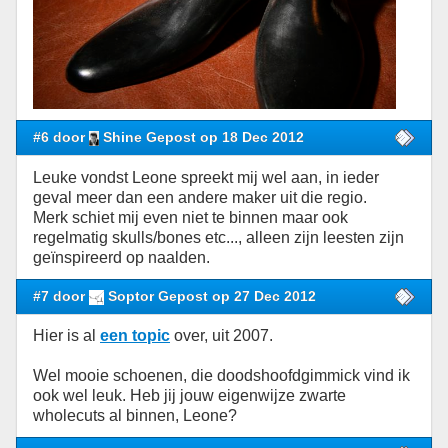
#6 door
Shine Gepost op 18 Dec 2012
Leuke vondst Leone spreekt mij wel aan, in ieder
geval meer dan een andere maker uit die regio.
Merk schiet mij even niet te binnen maar ook
regelmatig skulls/bones etc..., alleen zijn leesten zijn
geïnspireerd op naalden.
#7 door
Soptor Gepost op 27 Dec 2012
Hier is al
een topic
over, uit 2007.
Wel mooie schoenen, die doodshoofdgimmick vind ik
ook wel leuk. Heb jij jouw eigenwijze zwarte
wholecuts al binnen, Leone?