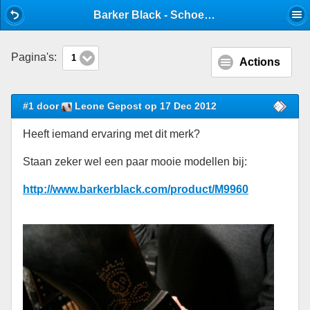
Mobile View
Barker Black - Schoenen - Stijlforum
Pagina's:
1
Actions
#1 door
Leone Gepost op 17 Dec 2012
Heeft iemand ervaring met dit merk?
Staan zeker wel een paar mooie modellen bij:
http://www.barkerblack.com/product/M9960