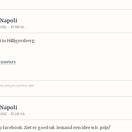
 Napoli
012 - 17:08:45
 in Hilligersberg:
onneurs
es, but you can't buy style
 Napoli
012 - 17:28:36
op facebook. Ziet er goed uit. Iemand een idee w.b. prijs?