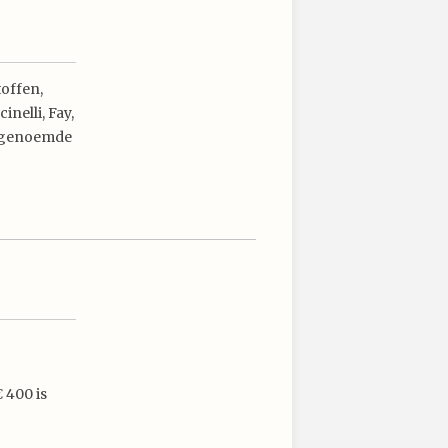
offen,
nelli, Fay,
 opgenoemde
 400 is