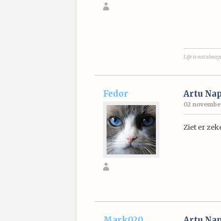
Life is not alwa
Fedor
Artu Nap
02 november
Ziet er zek
Mark020
Artu Nap