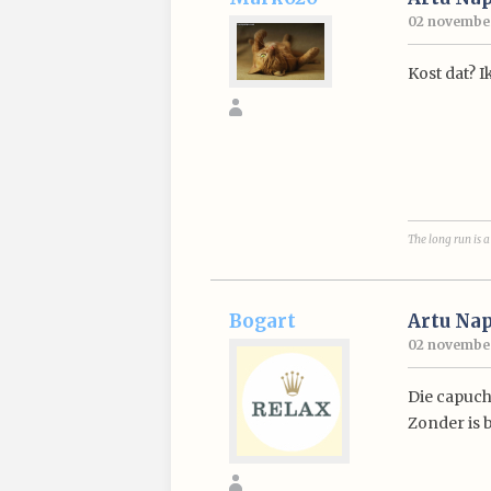
02 november
Kost dat? I
The long run is a
Bogart
Artu Nap
02 november 
Die capuc
Zonder is b