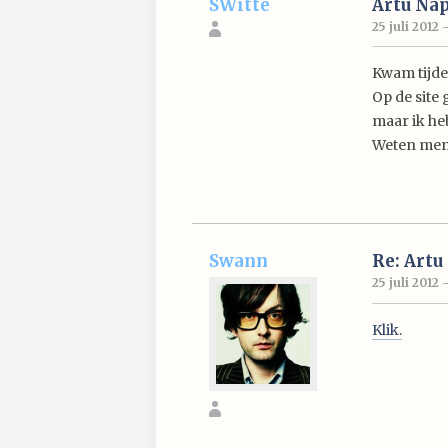
SWitte
Artu Nap
25 juli 2012 
Kwam tijde
Op de site 
maar ik he
Weten mens
Swann
Re: Artu
25 juli 2012 
Klik.