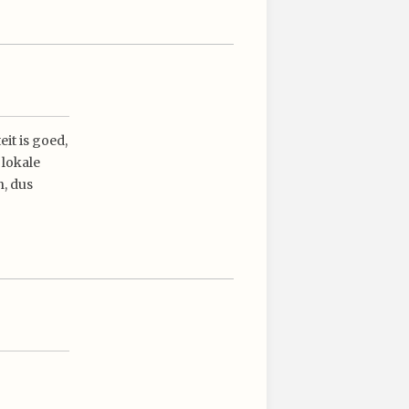
eit is goed,
 lokale
n, dus