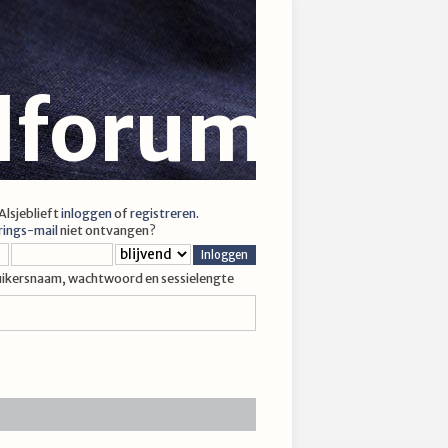
jlforum
 Alsjeblieft
inloggen
of
registreren
.
rings-mail
niet ontvangen?
uikersnaam, wachtwoord en sessielengte