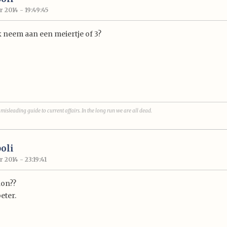
 2014 - 19:49:45
k neem aan een meiertje of 3?
 misleading guide to current affairs. In the long run we are all dead.
oli
2014 - 23:19:41
hon??
eter.