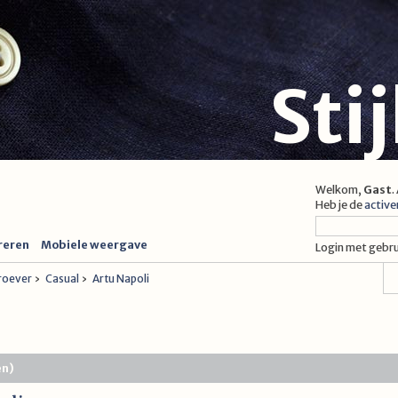
Sti
Welkom,
Gast
.
Heb je de
active
reren
Mobiele weergave
Login met gebr
proever
›
Casual
›
Artu Napoli
en)