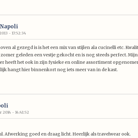
 Napoli
2013 - 17:52:34
oven al gezegd is is het een mix van stijlen ala cucinelli etc. Kwalit
) zomer geleden een vestje gekocht en is nog steeds perfect. Mijn
er heeft het ook in zijn fysieke en online assortiment opgenome
lijk hangt hier binnenkort nog iets meer van in de kast.
oli
2014 - 14:41:52
ul. Afwerking goed en draag licht. Heerlijk als travelwear ook.