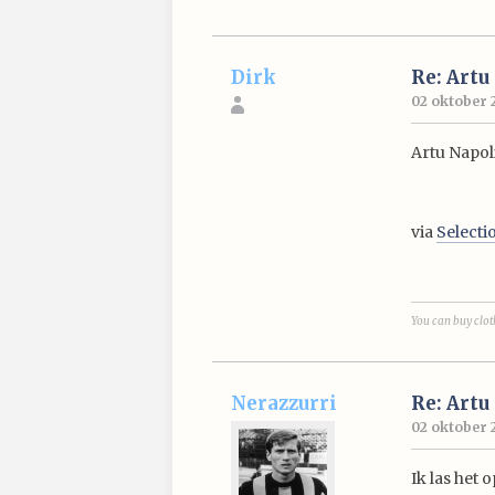
Dirk
Re: Artu
02 oktober 2
Artu Napoli
via
Selecti
You can buy cloth
Nerazzurri
Re: Artu
02 oktober 2
Ik las het 