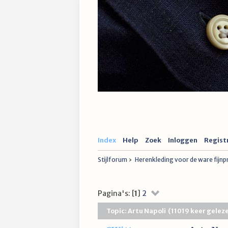
Index
Help
Zoek
Inloggen
Regist
Stijlforum
›
Herenkleding voor de ware fijn
Pagina's: [
1
]
2
Topic: Artu Napoli (11019 keer gelez