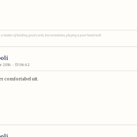
ys a matter of holding good cards, but sometimes, playing a poor hand well.
oli
 2014 - 17:06:42
er comfortabel uit.
oli