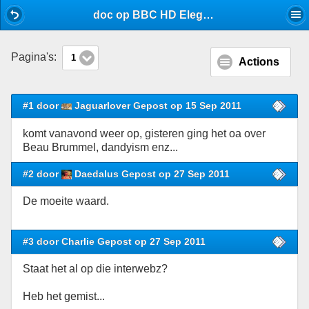
Mobile View
doc op BBC HD Elegance & Decadence - Boeken, tijdschriften en websites - Stijlforum
Pagina's:
1
Actions
#1 door
Jaguarlover Gepost op 15 Sep 2011
komt vanavond weer op, gisteren ging het oa over
Beau Brummel, dandyism enz...
#2 door
Daedalus Gepost op 27 Sep 2011
De moeite waard.
#3 door Charlie Gepost op 27 Sep 2011
Staat het al op die interwebz?
Heb het gemist...