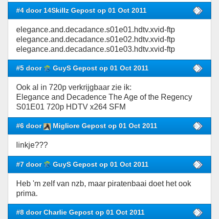
#4 door 14Skillz Gepost op 01 Oct 2011
elegance.and.decadance.s01e01.hdtv.xvid-ftp
elegance.and.decadance.s01e02.hdtv.xvid-ftp
elegance.and.decadance.s01e03.hdtv.xvid-ftp
#5 door
GuyS Gepost op 01 Oct 2011
Ook al in 720p verkrijgbaar zie ik:
Elegance and Decadence The Age of the Regency
S01E01 720p HDTV x264 SFM
#6 door
Migliore Gepost op 01 Oct 2011
linkje???
#7 door
GuyS Gepost op 01 Oct 2011
Heb 'm zelf van nzb, maar piratenbaai doet het ook
prima.
#8 door Charlie Gepost op 01 Oct 2011