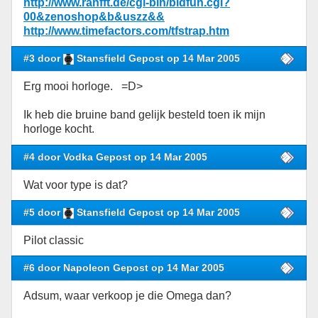
http://www.ranfft.de/cgi-bin/bidfun.cgi?
00&zenoshop&b&uszz&&
http://www.timefactors.com/tfstrap.htm
#3 door
Stansfield Gepost op 14 Mar 2005
Erg mooi horloge. =D>
Ik heb die bruine band gelijk besteld toen ik mijn
horloge kocht.
#4 door Vodka Gepost op 14 Mar 2005
Wat voor type is dat?
#5 door
Stansfield Gepost op 14 Mar 2005
Pilot classic
#6 door Napoleon Gepost op 14 Mar 2005
Adsum, waar verkoop je die Omega dan?