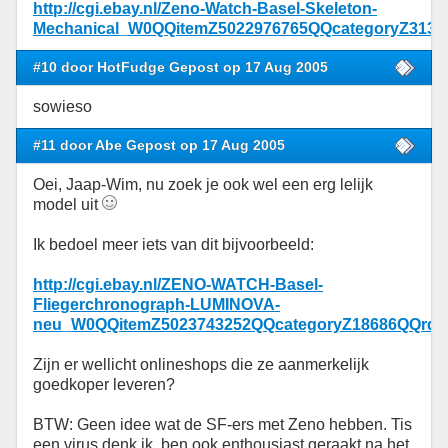
http://cgi.ebay.nl/Zeno-Watch-Basel-Skeleton-
Mechanical_W0QQitemZ5022976765QQcategoryZ313
#10 door HotFudge Gepost op 17 Aug 2005
sowieso
#11 door Abe Gepost op 17 Aug 2005
Oei, Jaap-Wim, nu zoek je ook wel een erg lelijk
model uit
Ik bedoel meer iets van dit bijvoorbeeld:
http://cgi.ebay.nl/ZENO-WATCH-Basel-
Fliegerchronograph-LUMINOVA-
neu_W0QQitemZ5023743252QQcategoryZ18686QQrd
Zijn er wellicht onlineshops die ze aanmerkelijk
goedkoper leveren?
BTW: Geen idee wat de SF-ers met Zeno hebben. Tis
een virus denk ik, ben ook enthousiast geraakt na het