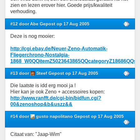
zien en lezen erover hier. Goede prijs/kwaliteit
verhouding.
#12 door Abe Gepost op 17 Aug 2005
Deze is nog mooier:
http://cgi.ebay.de/Neuer-Zeno-Automatik-
Fliegerchrono-Nostalgia-
1868_W0QQitemZ5023643865QQcategoryZ18686QQ
#13 door
Steef Gepost op 17 Aug 2005
Die laatste is idd erg mooi ja !
Hier kan je ook Zeno + accessoires kopen:
http://www.ranfft.de/cgi-bin/bidfun.cgi?
00&zenoshop&b&uszz&&
#14 door
gusto napolitano Gepost op 17 Aug 2005
Citaat van: "Jaap-Wim"