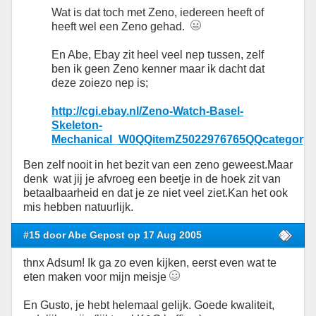
Wat is dat toch met Zeno, iedereen heeft of
heeft wel een Zeno gehad.
En Abe, Ebay zit heel veel nep tussen, zelf
ben ik geen Zeno kenner maar ik dacht dat
deze zoiezo nep is;
http://cgi.ebay.nl/Zeno-Watch-Basel-
Skeleton-
Mechanical_W0QQitemZ5022976765QQcategory
Ben zelf nooit in het bezit van een zeno geweest.Maar
denk wat jij je afvroeg een beetje in de hoek zit van
betaalbaarheid en dat je ze niet veel ziet.Kan het ook
mis hebben natuurlijk.
#15 door Abe Gepost op 17 Aug 2005
thnx Adsum! Ik ga zo even kijken, eerst even wat te
eten maken voor mijn meisje
En Gusto, je hebt helemaal gelijk. Goede kwaliteit,