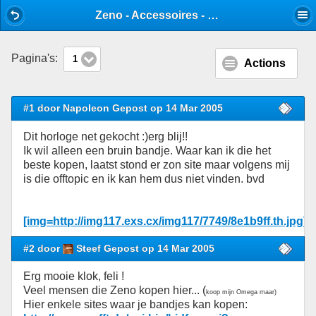
Mobile View
Zeno - Accessoires - Stijlforum
Pagina's:
1
Actions
#1 door Napoleon Gepost op 14 Mar 2005
Dit horloge net gekocht :)erg blij!!
Ik wil alleen een bruin bandje. Waar kan ik die het
beste kopen, laatst stond er zon site maar volgens mij
is die offtopic en ik kan hem dus niet vinden. bvd
[img=http://img117.exs.cx/img117/7749/8e1b9ff.th.jpg]
#2 door
Steef Gepost op 14 Mar 2005
Erg mooie klok, feli !
Veel mensen die Zeno kopen hier... (
koop mijn Omega maar)
Hier enkele sites waar je bandjes kan kopen: