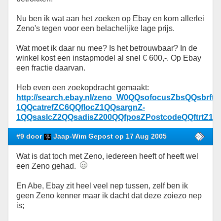
Nu ben ik wat aan het zoeken op Ebay en kom allerlei
Zeno's tegen voor een belachelijke lage prijs.
Wat moet ik daar nu mee? Is het betrouwbaar? In de
winkel kost een instapmodel al snel € 600,-. Op Ebay
een fractie daarvan.
Heb even een zoekopdracht gemaakt:
http://search.ebay.nl/zeno_W0QQsofocusZbsQQsbrf
1QQcatrefZC6QQflocZ1QQsargnZ-
1QQsaslcZ2QQsadisZ200QQfposZPostcodeQQftrtZ1Q
#9 door
Jaap-Wim Gepost op 17 Aug 2005
Wat is dat toch met Zeno, iedereen heeft of heeft wel
een Zeno gehad.
En Abe, Ebay zit heel veel nep tussen, zelf ben ik
geen Zeno kenner maar ik dacht dat deze zoiezo nep
is;