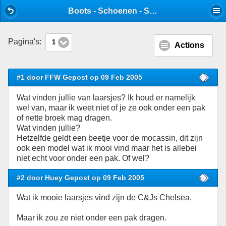
Mobile View
Boots - Schoenen - Stijlforum
Pagina's:
1
Actions
#1 door FFW Gepost op 09 Feb 2005
Wat vinden jullie van laarsjes? Ik houd er namelijk
wel van, maar ik weet niet of je ze ook onder een pak
of nette broek mag dragen.
Wat vinden jullie?
Hetzelfde geldt een beetje voor de mocassin, dit zijn
ook een model wat ik mooi vind maar het is allebei
niet echt voor onder een pak. Of wel?
#2 door Huey Gepost op 09 Feb 2005
Wat ik mooie laarsjes vind zijn de C&Js Chelsea.
Maar ik zou ze niet onder een pak dragen.