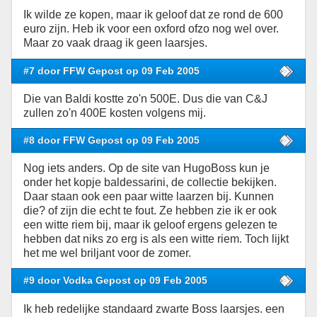
Ik wilde ze kopen, maar ik geloof dat ze rond de 600
euro zijn. Heb ik voor een oxford ofzo nog wel over.
Maar zo vaak draag ik geen laarsjes.
#7 door FFW Gepost op 09 Feb 2005
Die van Baldi kostte zo'n 500E. Dus die van C&J
zullen zo'n 400E kosten volgens mij.
#8 door FFW Gepost op 09 Feb 2005
Nog iets anders. Op de site van HugoBoss kun je
onder het kopje baldessarini, de collectie bekijken.
Daar staan ook een paar witte laarzen bij. Kunnen
die? of zijn die echt te fout. Ze hebben zie ik er ook
een witte riem bij, maar ik geloof ergens gelezen te
hebben dat niks zo erg is als een witte riem. Toch lijkt
het me wel briljant voor de zomer.
#9 door Vodka Gepost op 09 Feb 2005
Ik heb redelijke standaard zwarte Boss laarsjes. een