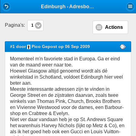
Mobile View
Edinburgh - Adresboek - Stijlforum
Pagina's:
1
Actions
#1 door
Pico Gepost op 06 Sep 2009
Momenteel m'n favoriete stad in Europa. Ga er eind
van de maand weer naar toe.
Hoewel Glasgow altijd genoemd wordt als dé
winkelstad in Schotland, voldoet Edinburgh hier veel
beter aan.
Meeste interessante adressen zijn te vinden in
George Street en de zijstraten daarvan, zoals twee
winkels van Thomas Pink, Church, Brooks Brothers
en Vivienne Westwood voor de dames, een Barbour-
shop en Crabtree & Evelyn.
Niet ver daar vandaan heb je op St. Andrews Square
het warenhuis Harvey Nichols (lijkt op Metz & Co), en
als ik het goed heb ook een Gucci en Louis Vuitton-