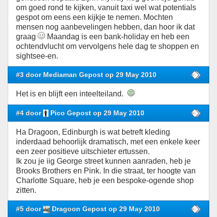
om goed rond te kijken, vanuit taxi wel wat potentials
gespot om eens een kijkje te nemen. Mochten
mensen nog aanbevelingen hebben, dan hoor ik dat
graag
Maandag is een bank-holiday en heb een
ochtendvlucht om vervolgens hele dag te shoppen en
sightsee-en.
#3 door Mediaman Gepost op 29 May 2010
Het is en blijft een inteelteiland.
#4 door
Pico Gepost op 29 May 2010
Ha Dragoon, Edinburgh is wat betreft kleding
inderdaad behoorlijk dramatisch, met een enkele keer
een zeer positieve uitschieter ertussen.
Ik zou je iig George street kunnen aanraden, heb je
Brooks Brothers en Pink. In die straat, ter hoogte van
Charlotte Square, heb je een bespoke-ogende shop
zitten.
#5 door
Dragoon Gepost op 29 May 2010