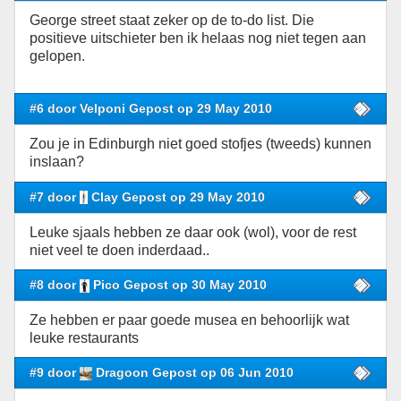
George street staat zeker op de to-do list. Die
positieve uitschieter ben ik helaas nog niet tegen aan
gelopen.
#6 door Velponi Gepost op 29 May 2010
Zou je in Edinburgh niet goed stofjes (tweeds) kunnen
inslaan?
#7 door
Clay Gepost op 29 May 2010
Leuke sjaals hebben ze daar ook (wol), voor de rest
niet veel te doen inderdaad..
#8 door
Pico Gepost op 30 May 2010
Ze hebben er paar goede musea en behoorlijk wat
leuke restaurants
#9 door
Dragoon Gepost op 06 Jun 2010