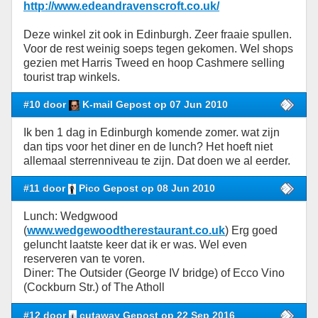
http://www.edeandravenscroft.co.uk/
Deze winkel zit ook in Edinburgh. Zeer fraaie spullen.
Voor de rest weinig soeps tegen gekomen. Wel shops
gezien met Harris Tweed en hoop Cashmere selling
tourist trap winkels.
#10 door
K-mail Gepost op 07 Jun 2010
Ik ben 1 dag in Edinburgh komende zomer. wat zijn
dan tips voor het diner en de lunch? Het hoeft niet
allemaal sterrenniveau te zijn. Dat doen we al eerder.
#11 door
Pico Gepost op 08 Jun 2010
Lunch: Wedgwood
(
www.wedgewoodtherestaurant.co.uk
) Erg goed
geluncht laatste keer dat ik er was. Wel even
reserveren van te voren.
Diner: The Outsider (George IV bridge) of Ecco Vino
(Cockburn Str.) of The Atholl
#12 door
cutaway Gepost op 22 Sep 2016