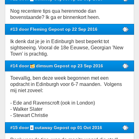
Nog recentere tips qua herenmode dan
bovenstaande? Ik ga er binnenkort heen.
#13 door Fleming Gepost op 22 Sep 2016
Ik denk dat je je in Edinburgh best beperkt tot
sightseeing. Vooral de 18e Eeuwse, Georgian 'New
Town' is prachtig.
#14 door
dimsum Gepost op 23 Sep 2016
Toevallig, ben deze week begonnen met een
opdracht in Edinburgh voor 6-7 maanden. Volgens
mij niet zoveel:
- Ede and Ravenscroft (ook in London)
- Walker Slater
- Stewart Christie
#15 door
cutaway Gepost op 01 Oct 2016