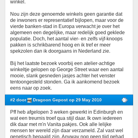
winkel.
Nou zijn deze genoemde winkels geen garantie dat
de inwoners er representatief bijlopen, maar voor de
vierde banken-stad in Europa verwacht je over het
algemeen een degelijke, maar redelijk goed geklede
populatie. Doch, het aantal vier- en zelfs vijf-knoops
pakken is schrikbarend hoog en ik tref er meer
spekzolen dan ik doorgaans in Nederland zie.
Bij het laatste bezoek voorbij een atelier-achtige
winkeltje gelopen op George Street waar een aantal
mooie, slank gesneden jasjes achter het venster
tentoongesteld stonden. Ga ik aankomend bezoek
eens naar op zoek.
#2 door
Dragoon Gepost op 29 May 2010
Pff heb afgelopen 3 weken gewerkt in Edinburgh en
wat een treurnis troef qua stijl daar. Ik own iedereen
dik daar met m'n Vanita pakjes. Ook alle lelijke
mensen ter wereld zijn daar verzameld. Zal vast wel
genetisch bepaald zijn. Anyway nog geen tijd gehad