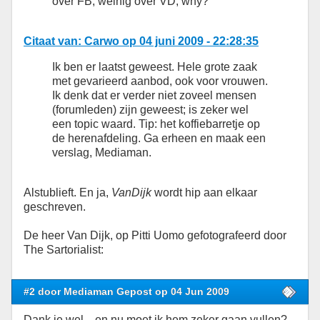
over FB, weinig over VD, why?
Citaat van: Carwo op 04 juni 2009 - 22:28:35
Ik ben er laatst geweest. Hele grote zaak
met gevarieerd aanbod, ook voor vrouwen.
Ik denk dat er verder niet zoveel mensen
(forumleden) zijn geweest; is zeker wel
een topic waard. Tip: het koffiebarretje op
de herenafdeling. Ga erheen en maak een
verslag, Mediaman.
Alstublieft. En ja,
VanDijk
wordt hip aan elkaar
geschreven.
De heer Van Dijk, op Pitti Uomo gefotografeerd door
The Sartorialist:
#2 door Mediaman Gepost op 04 Jun 2009
Dank je wel,...en nu moet ik hem zeker gaan vullen?