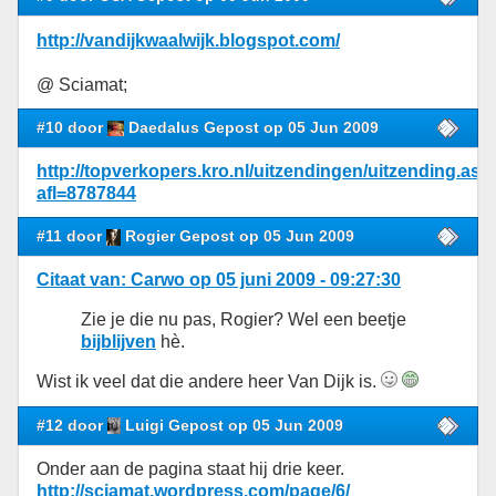
http://vandijkwaalwijk.blogspot.com/
@ Sciamat;
#10 door
Daedalus Gepost op 05 Jun 2009
http://topverkopers.kro.nl/uitzendingen/uitzending.asp
afl=8787844
#11 door
Rogier Gepost op 05 Jun 2009
Citaat van: Carwo op 05 juni 2009 - 09:27:30
Zie je die nu pas, Rogier? Wel een beetje
bijblijven
hè.
Wist ik veel dat die andere heer Van Dijk is.
#12 door
Luigi Gepost op 05 Jun 2009
Onder aan de pagina staat hij drie keer.
http://sciamat.wordpress.com/page/6/