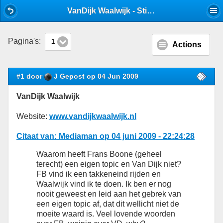
Mobile View
VanDijk Waalwijk - Stijlforum winkeliers - Stijlforum
Pagina's:
1
Actions
#1 door
J Gepost op 04 Jun 2009
VanDijk Waalwijk
Website:
www.vandijkwaalwijk.nl
Citaat van: Mediaman op 04 juni 2009 - 22:24:28
Waarom heeft Frans Boone (geheel
terecht) een eigen topic en Van Dijk niet?
FB vind ik een takkeneind rijden en
Waalwijk vind ik te doen. Ik ben er nog
nooit geweest en leid aan het gebrek van
een eigen topic af, dat dit wellicht niet de
moeite waard is. Veel lovende woorden