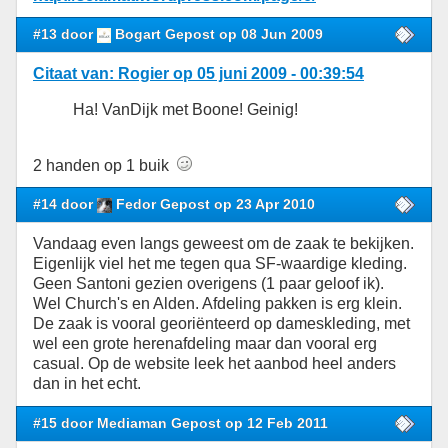
#13 door
Bogart Gepost op 08 Jun 2009
Citaat van: Rogier op 05 juni 2009 - 00:39:54
Ha! VanDijk met Boone! Geinig!
2 handen op 1 buik
#14 door
Fedor Gepost op 23 Apr 2010
Vandaag even langs geweest om de zaak te bekijken.
Eigenlijk viel het me tegen qua SF-waardige kleding.
Geen Santoni gezien overigens (1 paar geloof ik).
Wel Church's en Alden. Afdeling pakken is erg klein.
De zaak is vooral georiënteerd op dameskleding, met
wel een grote herenafdeling maar dan vooral erg
casual. Op de website leek het aanbod heel anders
dan in het echt.
#15 door Mediaman Gepost op 12 Feb 2011