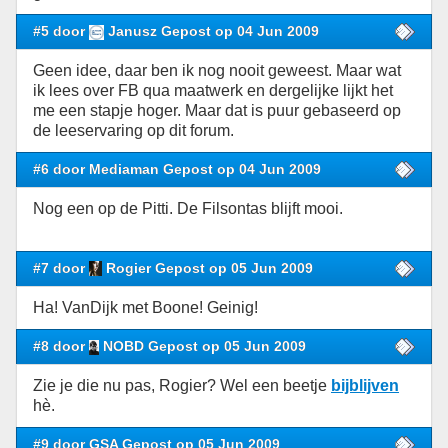
#5 door
Janusz Gepost op 04 Jun 2009
Geen idee, daar ben ik nog nooit geweest. Maar wat
ik lees over FB qua maatwerk en dergelijke lijkt het
me een stapje hoger. Maar dat is puur gebaseerd op
de leeservaring op dit forum.
#6 door Mediaman Gepost op 04 Jun 2009
Nog een op de Pitti. De Filsontas blijft mooi.
#7 door
Rogier Gepost op 05 Jun 2009
Ha! VanDijk met Boone! Geinig!
#8 door
NOBD Gepost op 05 Jun 2009
Zie je die nu pas, Rogier? Wel een beetje
bijblijven
hè.
#9 door GSA Gepost op 05 Jun 2009