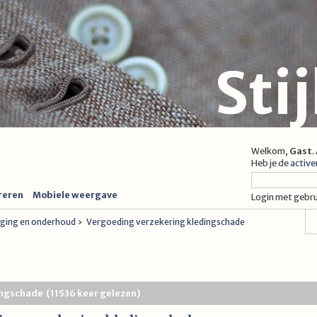
Sti
Welkom,
Gast
.
Heb je de
active
reren
Mobiele weergave
Login met gebr
niging en onderhoud
›
Vergoeding verzekering kledingschade
ingschade (11536 keer gelezen)