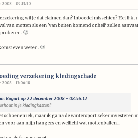
 2008 - 09:13:30
rzekering wil je dat claimen dan? Inboedel misschien? Het lijkt 
val van motten als een 'van buiten komend onheil' zullen aanva
t proberen.
tkomst even weten.
goeding verzekering kledingschade
 2008 - 13:06:18
an: Bogart op 22 december 2008 - 08:54:12
erhout in je kledingkasten?
et schoenenrek, maar ik ga na de wintersport zeker investeren in
n voor aan mijn hangers en wellicht wat mottenballen...
 weten als ik meer weet...