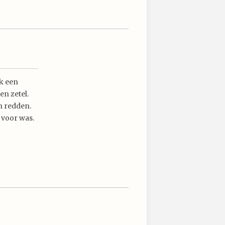
ek een
en zetel.
n redden.
 voor was.