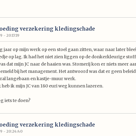
goeding verzekering kledingschade
 - 20:17:19
g jaar op mijn werk op een stoel gaan zitten, waar naar later ble
je op lag. Ik had het niet zien liggen op de donkerkleurige stoff
was dat mijn JC naar de haaien was. Stomerij kon er niets meer aa
 gemeld bij het management. Het antwoord was dat er geen beleid
ral langebaan en kastje-muur werk.
jk heb ik mijn JC van 180 euri weg kunnen lazeren.
og iets te doen?
goeding verzekering kledingschade
9 - 20:24:40