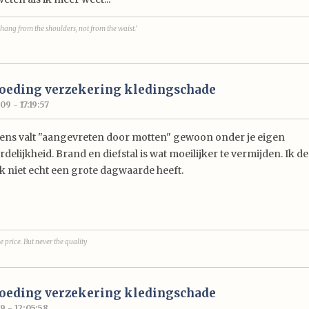
hang from the shoulders, not from the waist.’
goeding verzekering kledingschade
9 - 17:19:57
iens valt "aangevreten door motten" gewoon onder je eigen
elijkheid. Brand en diefstal is wat moeilijker te vermijden. Ik d
k niet echt een grote dagwaarde heeft.
e price. But never the quality
goeding verzekering kledingschade
9 - 12:05:58