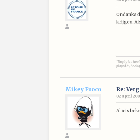
Ondanks dat
krijgen. A
"Rugby is a hool
played by hoolig
Mikey Fuoco
Re: Ver
02 april 200
Al iets be