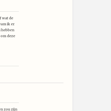
f wat de
wam ik er
i hebben
n om deze
en zou zijn