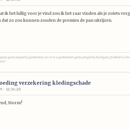
 ik het lullig voor je vind zou ik het raar vinden als je zoiets ve
ls dat zo zou kunnen zouden de premies de pan uitrijzen.
igans game played by gentlemen; soccer is a gentleman's game played by hooligans; football is a 
ans."
goeding verzekering kledingschade
9 - 12:34:20
kend, Storm?