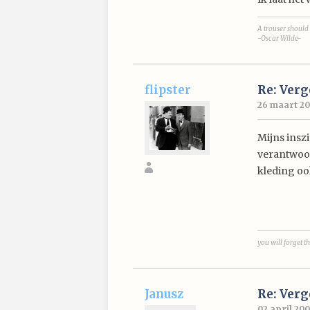
A trouser should 
-Oscar Wilde-
flipster
Re: Ver
26 maart 200
Mijns insz
verantwoord
kleding oo
you will forget th
Janusz
Re: Ver
02 april 200