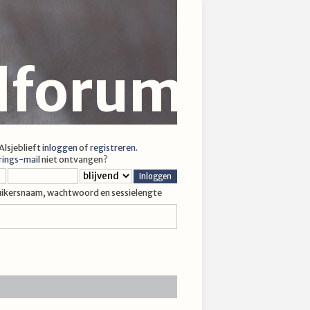
jlforum
 Alsjeblieft
inloggen
of
registreren
.
rings-mail
niet ontvangen?
uikersnaam, wachtwoord en sessielengte