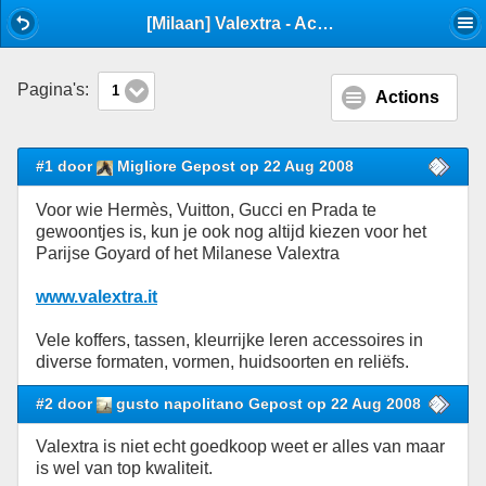
Mobile View
[Milaan] Valextra - Accessoires - Stijlforum
Pagina's:
1
Actions
#1 door
Migliore Gepost op 22 Aug 2008
Voor wie Hermès, Vuitton, Gucci en Prada te
gewoontjes is, kun je ook nog altijd kiezen voor het
Parijse Goyard of het Milanese Valextra
www.valextra.it
Vele koffers, tassen, kleurrijke leren accessoires in
diverse formaten, vormen, huidsoorten en reliëfs.
#2 door
gusto napolitano Gepost op 22 Aug 2008
Valextra is niet echt goedkoop weet er alles van maar
is wel van top kwaliteit.