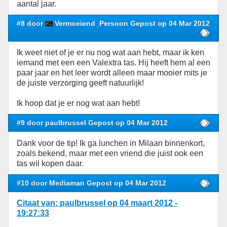
aantal jaar.
#8 door
Vermoeiend_Persoon Gepost op 04 Mar 2012
Ik weet niet of je er nu nog wat aan hebt, maar ik ken
iemand met een een Valextra tas. Hij heeft hem al een
paar jaar en het leer wordt alleen maar mooier mits je
de juiste verzorging geeft natuurlijk!
Ik hoop dat je er nog wat aan hebt!
#9 door paulbrussel Gepost op 04 Mar 2012
Dank voor de tip! Ik ga lunchen in Milaan binnenkort,
zoals bekend, maar met een vriend die juist ook een
tas wil kopen daar.
#10 door Mediaman Gepost op 04 Mar 2012
Citaat van: paulbrussel op 04 maart 2012 -
19:27:33