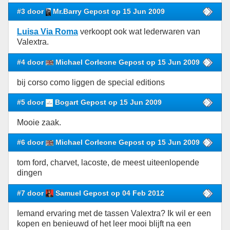
#3 door
Mr.Barry Gepost op 15 Jun 2009
Luisa Via Roma
verkoopt ook wat lederwaren van
Valextra.
#4 door
Michael Corleone Gepost op 15 Jun 2009
bij corso como liggen de special editions
#5 door
Bogart Gepost op 15 Jun 2009
Mooie zaak.
#6 door
Michael Corleone Gepost op 15 Jun 2009
tom ford, charvet, lacoste, de meest uiteenlopende
dingen
#7 door
Samuel Gepost op 04 Feb 2012
Iemand ervaring met de tassen Valextra? Ik wil er een
kopen en benieuwd of het leer mooi blijft na een