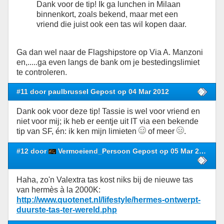
Dank voor de tip! Ik ga lunchen in Milaan
binnenkort, zoals bekend, maar met een
vriend die juist ook een tas wil kopen daar.
Ga dan wel naar de Flagshipstore op Via A. Manzoni
en,.....ga even langs de bank om je bestedingslimiet
te controleren.
#11 door paulbrussel Gepost op 04 Mar 2012
Dank ook voor deze tip! Tassie is wel voor vriend en
niet voor mij; ik heb er eentje uit IT via een bekende
tip van SF, én: ik ken mijn limieten
of meer
.
#12 door
Vermoeiend_Persoon Gepost op 05 Mar 2012
Haha, zo'n Valextra tas kost niks bij de nieuwe tas
van hermès à la 2000K:
http://www.quotenet.nl/lifestyle/hermes-ontwerpt-
duurste-tas-ter-wereld.php