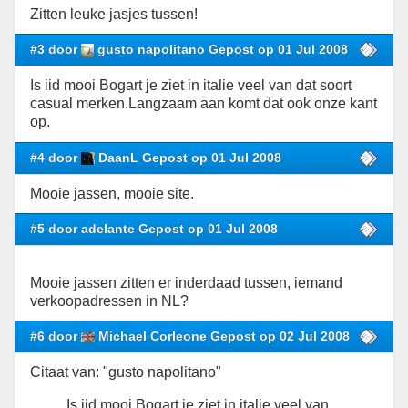
Zitten leuke jasjes tussen!
#3 door
gusto napolitano Gepost op 01 Jul 2008
Is iid mooi Bogart je ziet in italie veel van dat soort
casual merken.Langzaam aan komt dat ook onze kant
op.
#4 door
DaanL Gepost op 01 Jul 2008
Mooie jassen, mooie site.
#5 door adelante Gepost op 01 Jul 2008
Mooie jassen zitten er inderdaad tussen, iemand
verkoopadressen in NL?
#6 door
Michael Corleone Gepost op 02 Jul 2008
Citaat van: "gusto napolitano"
Is iid mooi Bogart je ziet in italie veel van