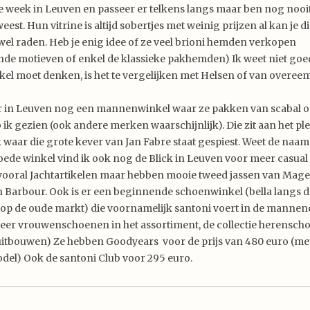
e week in Leuven en passeer er telkens langs maar ben nog nooi
st. Hun vitrine is altijd sobertjes met weinig prijzen al kan je d
 wel raden. Heb je enig idee of ze veel brioni hemden verkopen
ende motieven of enkel de klassieke pakhemden) Ik weet niet goe
kel moet denken, is het te vergelijken met Helsen of van overee
er in Leuven nog een mannenwinkel waar ze pakken van scabal 
k gezien (ook andere merken waarschijnlijk). Die zit aan het plei
 waar die grote kever van Jan Fabre staat gespiest. Weet de naam 
oede winkel vind ik ook nog de Blick in Leuven voor meer casual
ooral Jachtartikelen maar hebben mooie tweed jassen van Mage
 Barbour. Ook is er een beginnende schoenwinkel (bella langs d
op de oude markt) die voornamelijk santoni voert in de mannenc
er vrouwenschoenen in het assortiment, de collectie herensc
uitbouwen) Ze hebben Goodyears voor de prijs van 480 euro (m
del) Ook de santoni Club voor 295 euro.