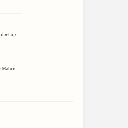
 doet op
oor Mabro