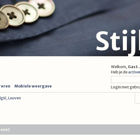
Sti
Welkom,
Gast
.
Heb je de
active
reren
Mobiele weergave
Login met gebr
lgië, Leuven
ezen)