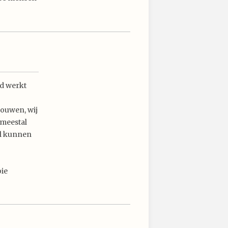
nd werkt
rouwen, wij
 meestal
el kunnen
oie