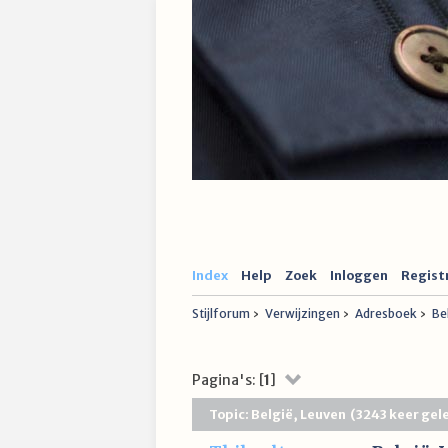
Index
Help
Zoek
Inloggen
Regist
Stijlforum
›
Verwijzingen
›
Adresboek
›
Be
Pagina's: [
1
]
Topic: België, Leuven (3243 keer gel