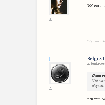
300 euro is
This, madame, is 
J
België, 
27 juni 2008
Citaat v
300 euro 
uitgeeft.
Zeker jij, 