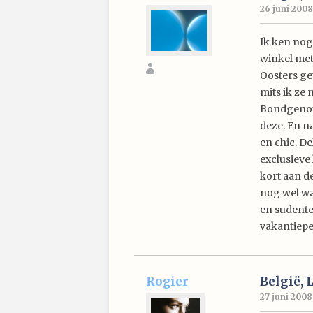
26 juni 2008
Ik ken nog
winkel met
Oosters ge
mits ik ze
Bondgenote
deze. En n
en chic. D
exclusieve
kort aan de
nog wel wa
en sudente
vakantiepe
Rogier
België, 
27 juni 2008