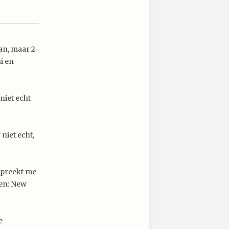
aan, maar 2
i en
niet echt
niet echt,
spreekt me
pen: New
e