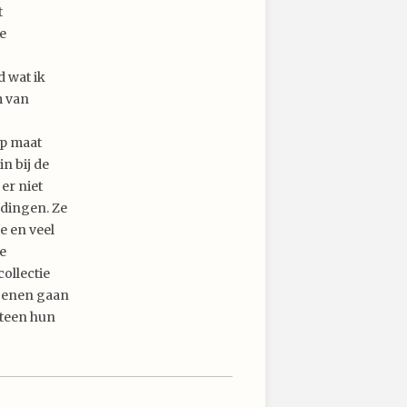
t
ie
d wat ik
m van
op maat
n bij de
er niet
 dingen. Ze
e en veel
e
ollectie
hoenen gaan
eteen hun