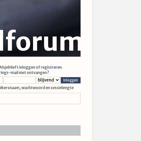
jlforum
 Alsjeblieft
inloggen
of
registreren
.
rings-mail
niet ontvangen?
uikersnaam, wachtwoord en sessielengte