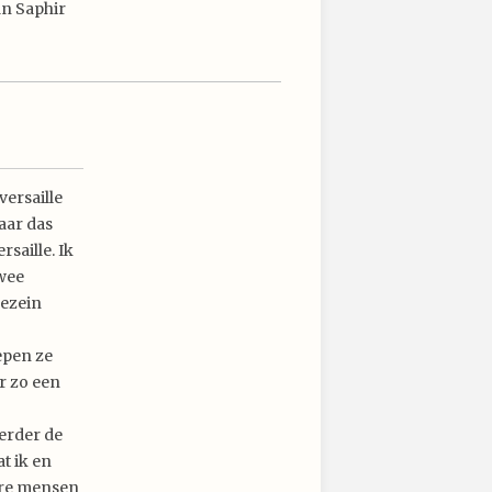
an Saphir
versaille
aar das
rsaille. Ik
twee
gezein
epen ze
r zo een
erder de
t ik en
ere mensen