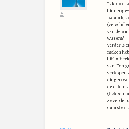
Ik kom elk
binnengewee
natuurlijk
(verschill
van de win
wissem?
Verder is 
maken heb i
bibliotheek
van. Een g
verkopen v
dingen van
dexiabank 
(hebben me
ze verder 
duurste mo