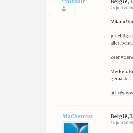
Thibault
België, 
26 juni 2008
Milano U
prachtige 
alles, beha
Zeer vrien
Merken: Bri
gemaakt...
http://ww
MaChemist
België, 
26 juni 2008 