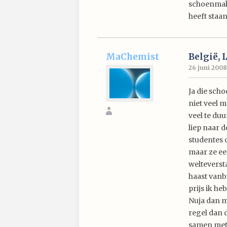
schoenmake
heeft staa
MaChemist
België, 
26 juni 2008 
Ja die scho
niet veel 
veel te duu
liep naar d
studentes 
maar ze ee
welteverst
haast vanb
prijs ik he
Nuja dan m
regel dan 
samen met 