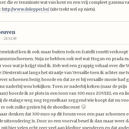
r die er tenminste wat van kent en een vrij compleet gamma v
n:
http://www.delepper.be/
(site trekt wel op niets).
Leuven
- 21:52:19
enwinkel ken ik ook maar buiten tods en fratelli rosetti verkoopt 
mannenschoenen. Nuja ze hebben ook wel wat Hogan en prada m
r voor wat je krijgt vind ik. Heb wel een grappig vehaal over die Ve
e Diesterstraat langs het straatje van Versaille toen ik achter me 
over schoenen bezig hoorde en dat ze er bij versaille mooie had 
ns naderbij wou bekijken. Toen ze naderbij keken (naar de prijs
aan) hoorde ik ze plots in een toon van 300 euro ZOVEEL en en li
ij de etalage weg nog tegenelkaar zeggend wie koopt dat nu voo
b er ook zulke gezien bij de shoediscount
aar denken dat 300 euro op dit forum voor een paar schoenen e
de uitzondering is. Door zo een voorval besef ik dan maar weer da
mij hier velen echt zeer veel aan kleding spenderen en dat and