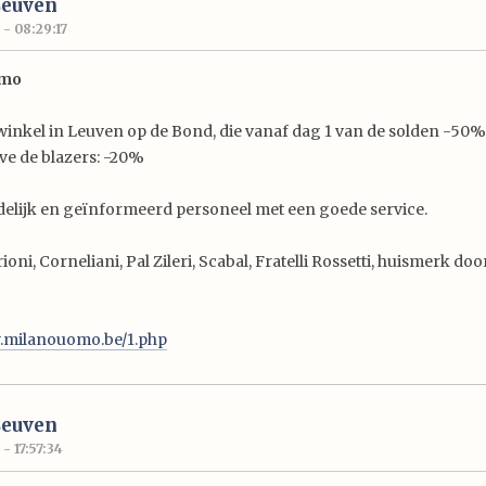
Leuven
 - 08:29:17
omo
winkel in Leuven op de Bond, die vanaf dag 1 van de solden -50%
lve de blazers: -20%
delijk en geïnformeerd personeel met een goede service.
oni, Corneliani, Pal Zileri, Scabal, Fratelli Rossetti, huismerk d
w.milanouomo.be/1.php
Leuven
- 17:57:34