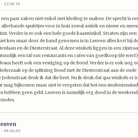
 - 23:08:30
 een paar zaken niet enkel met kleding te maken. De specht is e
 allerhande spuletjes voor in huis zowal antiek en nieuw en mees
tint. Verder is er ook een hele goede kaaswinkel. Straten zijn ee
 niet ken maar door de band genomen is in Leuven alles kort bij d
nlaan en de Diesterstraat. Al deze winkels liggen in een zijstraa
atuurlijk een tal van restaurants en cafes van goedkoop (de werf)
elvaux heeft ook een vestiging op de Bond. Verder is er ook nog e
 lederzaak op de splitsing Bond met de Diesterstraat aan de oude
 Jodenstraat denk ik dat die heet. Nu ik denk dat qua winkels er 
t mag bijkomen maar niet te vergeten dat het een studentenstad i
n hebben geen geld. Leuven is namelijk erg dood in de weekend
riodes.
Leuven
 - 08:04:49