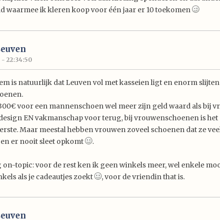
ld waarmee ik kleren koop voor één jaar er 10 toekomen
Leuven
 - 22:34:50
em is natuurlijk dat Leuven vol met kasseien ligt en enorm slijte
hoenen.
k 300€ voor een mannenschoen wel meer zijn geld waard als bij v
 design EN vakmanschap voor terug, bij vrouwenschoenen is het
eerste. Maar meestal hebben vrouwen zoveel schoenen dat ze ve
 en er nooit sleet opkomt
.
 on-topic: voor de rest ken ik geen winkels meer, wel enkele mo
kels als je cadeautjes zoekt
, voor de vriendin that is.
Leuven