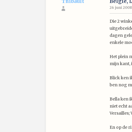
Thibault
België, 
26 juni 2008
Die 2 winke
uitgebreide
dagen gele
enkele mooi
Het plein m
mijn kant,
Blick ken i
ben nog ma
Bella ken 
niet echt 
Versailles;
En op de ri