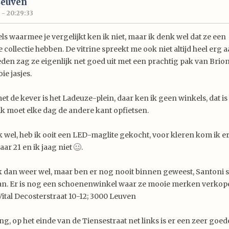
Leuven
 - 20:29:33
ls waarmee je vergelijkt ken ik niet, maar ik denk wel dat ze een
 collectie hebben. De vitrine spreekt me ook niet altijd heel erg 
den zag ze eigenlijk net goed uit met een prachtig pak van Brion
e jasjes.
et de kever is het Ladeuze-plein, daar ken ik geen winkels, dat is 
 ik moet elke dag de andere kant opfietsen.
k wel, heb ik ooit een LED-maglite gekocht, voor kleren kom ik er 
ar 21 en ik jaag niet
.
ik dan weer wel, maar ben er nog nooit binnen geweest, Santoni 
aan. Er is nog een schoenenwinkel waar ze mooie merken verko
 Vital Decosterstraat 10-12; 3000 Leuven
ng, op het einde van de Tiensestraat net links is er een zeer goed