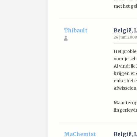
met het ge
Thibault
België, 
26 juni 2008
Het proble
voor je sc
Al vindt i
krijgen er
enkel het 
afwisselen
Maar terug
lingeriewin
MaChemist
België, 