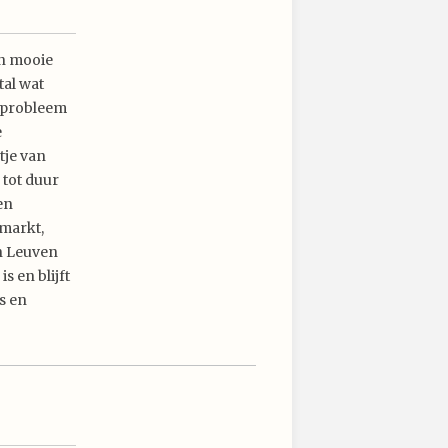
en mooie
tal wat
n probleem
e
tje van
 tot duur
en
 markt,
in Leuven
s en blijft
s en