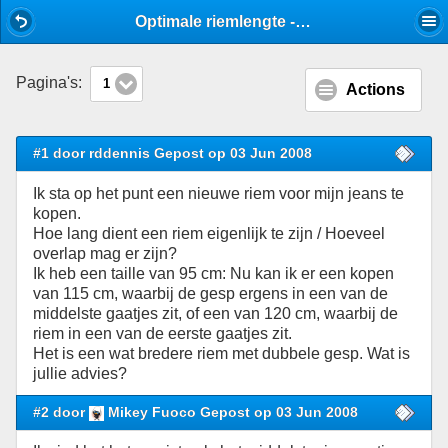
Mobile View
Optimale riemlengte - Casual - Stijlforum
Pagina's:
1
Actions
#1 door rddennis Gepost op 03 Jun 2008
Ik sta op het punt een nieuwe riem voor mijn jeans te
kopen.
Hoe lang dient een riem eigenlijk te zijn / Hoeveel
overlap mag er zijn?
Ik heb een taille van 95 cm: Nu kan ik er een kopen
van 115 cm, waarbij de gesp ergens in een van de
middelste gaatjes zit, of een van 120 cm, waarbij de
riem in een van de eerste gaatjes zit.
Het is een wat bredere riem met dubbele gesp. Wat is
jullie advies?
#2 door
Mikey Fuoco Gepost op 03 Jun 2008