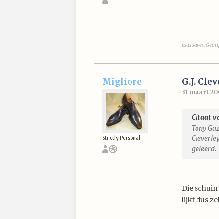
esus saves, Geor
Migliore
G.J. Cle
31 maart 200
Citaat v
Tony Gaz
Cleverley
Strictly Personal
geleerd.
Die schuin
lijkt dus ze