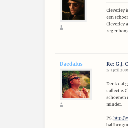
Cleverley 
een schoen
Cleverley a
regenboog,
Daedalus
Re: G.J. 
17 april 2009
Denk dat gc
collectie. 
schoenen u
minder.
PS.
http://
halfbrogues