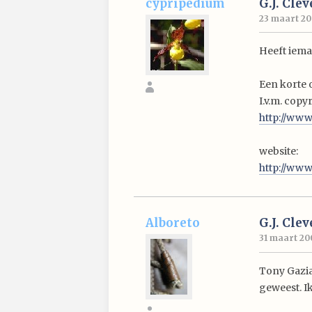
cypripedium
G.J. Cle
23 maart 20
Heeft iema
Een korte 
I.v.m. copy
http://ww
website:
http://www
Alboreto
G.J. Cle
31 maart 200
Tony Gazia
geweest. Ik