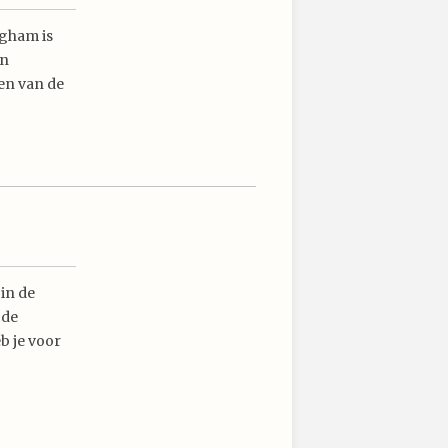
ngham is
an
ren van de
 in de
 de
b je voor