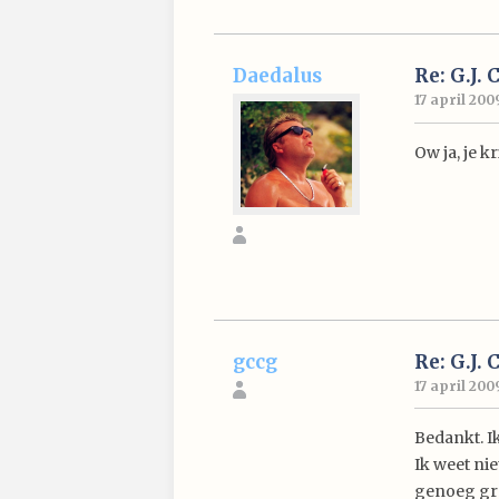
Daedalus
Re: G.J. 
17 april 2009
Ow ja, je k
gccg
Re: G.J. 
17 april 200
Bedankt. I
Ik weet ni
genoeg gro