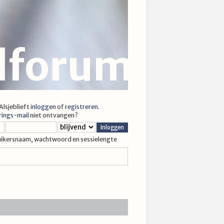
jlforum
 Alsjeblieft
inloggen
of
registreren
.
rings-mail
niet ontvangen?
uikersnaam, wachtwoord en sessielengte