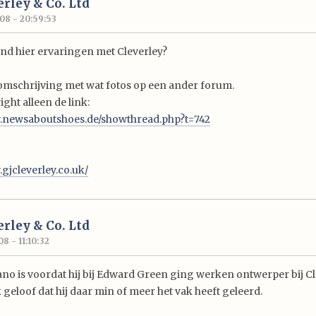
verley & Co. Ltd
08 - 20:59:53
nd hier ervaringen met Cleverley?
omschrijving met wat fotos op een ander forum.
right alleen de link:
w.newsaboutshoes.de/showthread.php?t=742
.gjcleverley.co.uk/
verley & Co. Ltd
8 - 11:10:32
no is voordat hij bij Edward Green ging werken ontwerper bij Cl
 geloof dat hij daar min of meer het vak heeft geleerd.