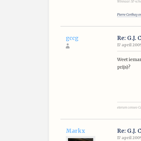
Winnaar: SF-scho
Pierre Corthay o
gccg
Re: G.J. 
17 april 200
Weet ieman
prijs)?
eterum censeo C
Markx
Re: G.J. 
17 april 200