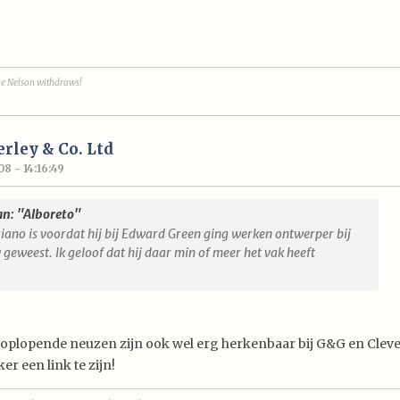
ge Nelson withdraws!
verley & Co. Ltd
8 - 14:16:49
an: "Alboreto"
iano is voordat hij bij Edward Green ging werken ontwerper bij
 geweest. Ik geloof dat hij daar min of meer het vak heeft
 oplopende neuzen zijn ook wel erg herkenbaar bij G&G en Cleverle
ker een link te zijn!