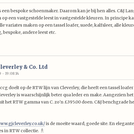
is een bespoke schoenmaker. Daarom kan je bij hen alles. C&J La
 op een vastgestelde leest in vastgestelde kleuren. In principe k
lle variates maken op een tassel loafer, suede, kalfsleer, alle kleu
 bespoke, andere leest etc.
Cleverley & Co. Ltd
 - 19:08:14
cg doelt op de RTW lijn van Cleverley, die heeft een tassel loafer
Cleverley is waarschijnlijk beter qua leder en make. Aangezien het
it het RTW gamma van C. zo'n £395.00 doen. C&J benchgrade he
www.gjcleverley.co.uk/
is de moeite waard, goede site. En elegante
 in RTW collectie. :!: