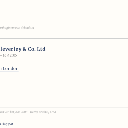
arthaginem esse delendam
Cleverley & Co. Ltd
- 16:42:05
in London
en van het jaar 2008 - Derby: Corthay Arca
n Blogspot