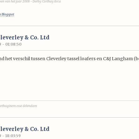
en van het jaar 2008 - Derby: Corthay Arca
n Blogspot
Cleverley & Co. Ltd
9 - 01:08:50
d het verschil tussen Cleverley tassel loafers en C&J Langham (b
arthaginem esse delendam
Cleverley & Co. Ltd
9 - 18:03:59