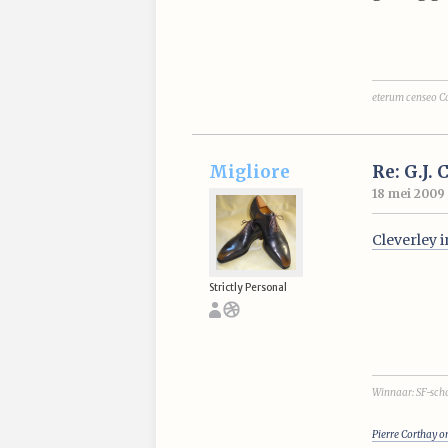
eterum censeo C
Migliore
Re: G.J. 
18 mei 2009 
Cleverley 
Strictly Personal
Winnaar: SF-scho
Pierre Corthay o