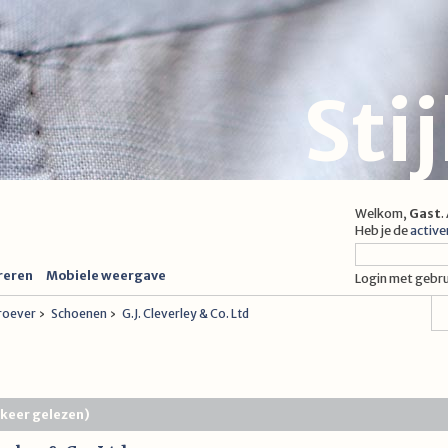
Sti
Welkom,
Gast
.
Heb je de
active
reren
Mobiele weergave
Login met gebr
proever
›
Schoenen
›
G.J. Cleverley & Co. Ltd
3 keer gelezen)