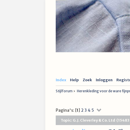
Index
Help
Zoek
Inloggen
Regist
Stijlforum
›
Herenkleding voor de ware fijn
Pagina's: [
1
]
2
3
4
5
Topic: G.J. Cleverley & Co. Ltd (1548