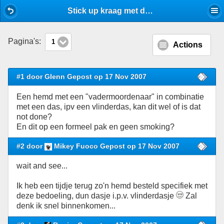
Mobile View
Stick up kraag met das? - Shirt - Stijlforum
Pagina's:
1
Actions
#1 door Glenn Gepost op 17 Nov 2007
Een hemd met een "vadermoordenaar" in combinatie
met een das, ipv een vlinderdas, kan dit wel of is dat
not done?
En dit op een formeel pak en geen smoking?
#2 door
Mikey Fuoco Gepost op 17 Nov 2007
wait and see...
Ik heb een tijdje terug zo'n hemd besteld specifiek met
deze bedoeling, dun dasje i.p.v. vlinderdasje
Zal
denk ik snel binnenkomen...