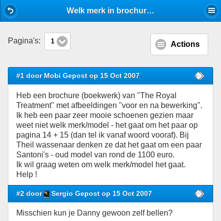
Mobile View
Welk merk in brochure The Royal Treatment Help! - Schoenen - Stijlforum
Pagina's:
1
Actions
#1 door Mobi Gepost op 15 Oct 2007
Heb een brochure (boekwerk) van "The Royal
Treatment" met afbeeldingen "voor en na bewerking".
Ik heb een paar zeer mooie schoenen gezien maar
weet niet welk merk/model - het gaat om het paar op
pagina 14 + 15 (dan tel ik vanaf woord vooraf). Bij
Theil wassenaar denken ze dat het gaat om een paar
Santoni's - oud model van rond de 1100 euro.
Ik wil graag weten om welk merk/model het gaat.
Help !
#2 door
Sergio Gepost op 15 Oct 2007
Misschien kun je Danny gewoon zelf bellen?