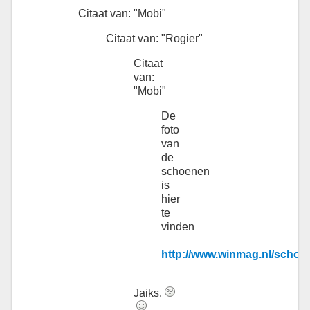
Citaat van: "Mobi"
Citaat van: "Rogier"
Citaat
van:
"Mobi"
De
foto
van
de
schoenen
is
hier
te
vinden
http://www.winmag.nl/schoe
Jaiks.