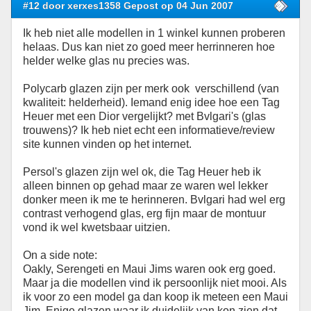
#12 door xerxes1358 Gepost op 04 Jun 2007
Ik heb niet alle modellen in 1 winkel kunnen proberen
helaas. Dus kan niet zo goed meer herrinneren hoe
helder welke glas nu precies was.
Polycarb glazen zijn per merk ook verschillend (van
kwaliteit: helderheid). Iemand enig idee hoe een Tag
Heuer met een Dior vergelijkt? met Bvlgari's (glas
trouwens)? Ik heb niet echt een informatieve/review
site kunnen vinden op het internet.
Persol's glazen zijn wel ok, die Tag Heuer heb ik
alleen binnen op gehad maar ze waren wel lekker
donker meen ik me te herinneren. Bvlgari had wel erg
contrast verhogend glas, erg fijn maar de montuur
vond ik wel kwetsbaar uitzien.
On a side note:
Oakly, Serengeti en Maui Jims waren ook erg goed.
Maar ja die modellen vind ik persoonlijk niet mooi. Als
ik voor zo een model ga dan koop ik meteen een Maui
Jim. Enige glazen waar ik duidelijk van kon zien dat