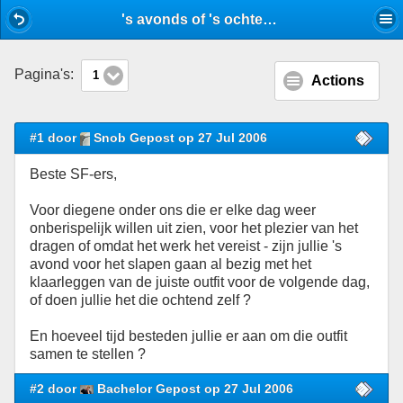
Mobile View
's avonds of 's ochtends ? - Overig - Stijlforum
Pagina's:
1
Actions
#1 door
Snob Gepost op 27 Jul 2006
Beste SF-ers,
Voor diegene onder ons die er elke dag weer
onberispelijk willen uit zien, voor het plezier van het
dragen of omdat het werk het vereist - zijn jullie 's
avond voor het slapen gaan al bezig met het
klaarleggen van de juiste outfit voor de volgende dag,
of doen jullie het die ochtend zelf ?
En hoeveel tijd besteden jullie er aan om die outfit
samen te stellen ?
#2 door
Bachelor Gepost op 27 Jul 2006