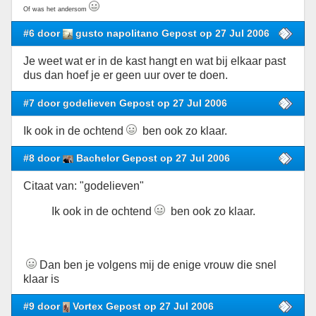
Of was het andersom
#6 door
gusto napolitano Gepost op 27 Jul 2006
Je weet wat er in de kast hangt en wat bij elkaar past
dus dan hoef je er geen uur over te doen.
#7 door godelieven Gepost op 27 Jul 2006
Ik ook in de ochtend
ben ook zo klaar.
#8 door
Bachelor Gepost op 27 Jul 2006
Citaat van: "godelieven"
Ik ook in de ochtend
ben ook zo klaar.
Dan ben je volgens mij de enige vrouw die snel
klaar is
#9 door
Vortex Gepost op 27 Jul 2006