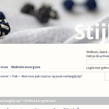
Sti
Welkom,
Gast
.
Heb je de
active
reren
Mobiele weergave
Login met gebr
proever
›
Pak
›
Wat voor pak staat er op jouw verlanglijstje?
 verlanglijstje? (9784 keer gelezen)