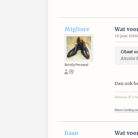
Migliore
Wat voor
30 juni 2006
Citaat v
Attolin
Strictly Personal
Dan ook b
Winnaar: SF-scho
Pierre Corthay o
Daan
Wat voor