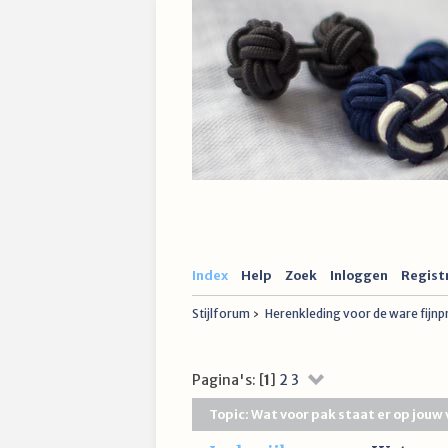
Index
Help
Zoek
Inloggen
Regist
Stijlforum
›
Herenkleding voor de ware fijn
Pagina's: [
1
]
2
3
Topic: Wat voor pak staat er op jouw