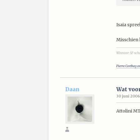
Isaia spree
Misschien k
Winnaar: SF-scho
Pierre Corthay o
Daan
Wat voor
30 juni 2006
Attolini 