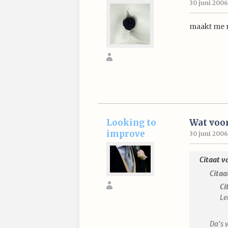
30 juni 2006
maakt me ni
Looking to
Wat voor
improve
30 juni 2006 
Citaat v
Citaa
Ci
Le
Da's 