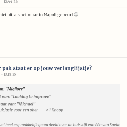
 - 12:44:26
et uit, als het maar in Napoli gebeurt
 pak staat er op jouw verlanglijstje?
- 13:18:35
an: "Migliore"
t van: "Looking to improve"
taat van: "Michael"
uk jasje voor een ober ---> 1 Knoop
wel heel erg makkelijk geoordeeld over de huisstijl van één van Savile