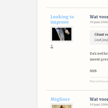
Looking to
Wat voor
improve
30 juni 2006
Citaat v
Leuk jas
Da's wel he
meest ger
MtB
Waar zal ik nu ee
Migliore
Wat voor
30 juni 2006