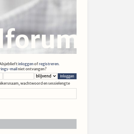
jlforum
 Alsjeblieft
inloggen
of
registreren
.
rings-mail
niet ontvangen?
uikersnaam, wachtwoord en sessielengte