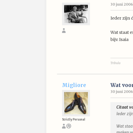
30 juni 2006
Ieder zijn d
Wat staat e
bijv. Isaia
Tribula
Migliore
Wat voor
30 juni 2006
Citaat v
Ieder zij
Strictly Personal
Wat staat
maken va