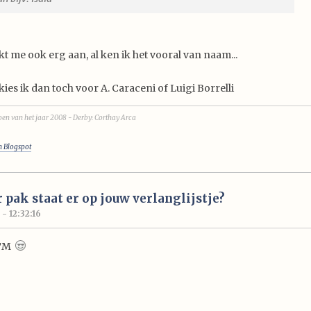
kt me ook erg aan, al ken ik het vooral van naam...
ies ik dan toch voor A. Caraceni of Luigi Borrelli
en van het jaar 2008 - Derby: Corthay Arca
n Blogspot
 pak staat er op jouw verlanglijstje?
 - 12:32:16
MTM