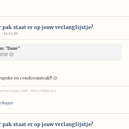
 pak staat er op jouw verlanglijstje?
 - 12:34:05
an: "Daan"
i MTM
espoke en condoomstrak!!
en van het jaar 2008 - Derby: Corthay Arca
n Blogspot
 pak staat er op jouw verlanglijstje?