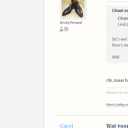
Citaat v
Citaa
Strictly Personal
Leuk 
Da's wel 
Row's m
MtB
Ok, maar he
Winnaar: SF-scho
Pierre Corthay o
Carel
Wat voor