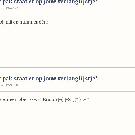
 pak staat er op jouw verlanglijstje?
 - 11:44:52
 bij mij op nummer één:
 pak staat er op jouw verlanglijstje?
 - 11:49:38
voor een ober ---> 1 Knoop [-( [-X ](*,) :-#