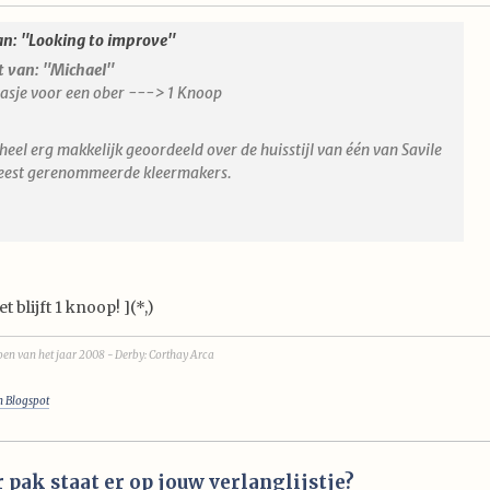
an: "Looking to improve"
t van: "Michael"
jasje voor een ober ---> 1 Knoop
heel erg makkelijk geoordeeld over de huisstijl van één van Savile
eest gerenommeerde kleermakers.
t blijft 1 knoop! ](*,)
en van het jaar 2008 - Derby: Corthay Arca
n Blogspot
 pak staat er op jouw verlanglijstje?