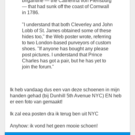
brigantine — the Catherina von Flensburg
— that had sunk off the coast of Cornwall
in 1786.
"I understand that both Cleverley and John
Lobb of St. James obtained some of these
hides too," the Web poster wrote, referring
to two London-based purveyors of custom
shoes. "If anyone has bought any please
post pictures. I understand that Prince
Charles has got a pair, but he has yet to
join the forum."
Ik heb vandaag dus een van deze schoenen in mijn
handen gehad (bij Dunhill 5th Avenue NYC) EN heb
er een foto van gemaakt!
Ik zal eea posten dra ik terug ben uit NYC
Anyhow: ik vond het geen mooie schoen!