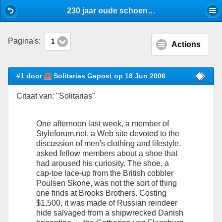
Mobile View
230 jaar oude schoenen (qua leer) - Schoenen - Stijlforum
Pagina's:
1
Actions
#1 door
Solitarias Gepost op 18 Jun 2006
Citaat van: "Solitarias"
One afternoon last week, a member of
Styleforum.net, a Web site devoted to the
discussion of men's clothing and lifestyle,
asked fellow members about a shoe that
had aroused his curiosity. The shoe, a
cap-toe lace-up from the British cobbler
Poulsen Skone, was not the sort of thing
one finds at Brooks Brothers. Costing
$1,500, it was made of Russian reindeer
hide salvaged from a shipwrecked Danish