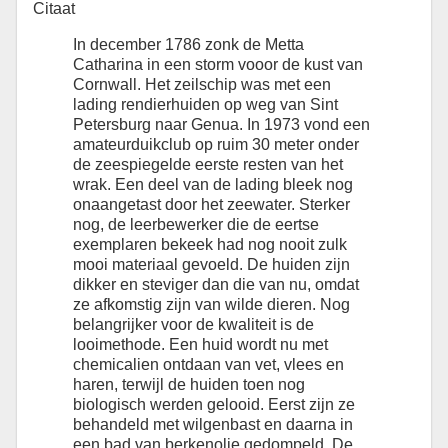
Citaat
In december 1786 zonk de Metta
Catharina in een storm vooor de kust van
Cornwall. Het zeilschip was met een
lading rendierhuiden op weg van Sint
Petersburg naar Genua. In 1973 vond een
amateurduikclub op ruim 30 meter onder
de zeespiegelde eerste resten van het
wrak. Een deel van de lading bleek nog
onaangetast door het zeewater. Sterker
nog, de leerbewerker die de eertse
exemplaren bekeek had nog nooit zulk
mooi materiaal gevoeld. De huiden zijn
dikker en steviger dan die van nu, omdat
ze afkomstig zijn van wilde dieren. Nog
belangrijker voor de kwaliteit is de
looimethode. Een huid wordt nu met
chemicalien ontdaan van vet, vlees en
haren, terwijl de huiden toen nog
biologisch werden gelooid. Eerst zijn ze
behandeld met wilgenbast en daarna in
een bad van berkenolie gedompeld. De