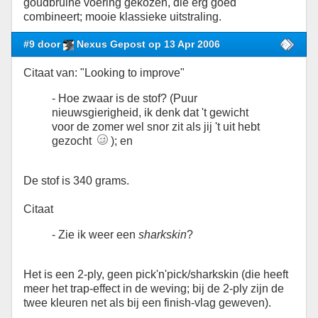
goudbruine voering gekozen, die erg goed
combineert; mooie klassieke uitstraling.
#9 door
Nexus Gepost op 13 Apr 2006
Citaat van: "Looking to improve"
- Hoe zwaar is de stof? (Puur
nieuwsgierigheid, ik denk dat 't gewicht
voor de zomer wel snor zit als jij 't uit hebt
gezocht
); en
De stof is 340 grams.
Citaat
- Zie ik weer een
sharkskin
?
Het is een 2-ply, geen pick'n'pick/sharkskin (die heeft
meer het trap-effect in de weving; bij de 2-ply zijn de
twee kleuren net als bij een finish-vlag geweven).