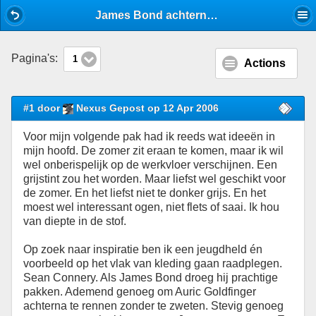
Mobile View
James Bond achterna - Pak - Stijlforum
Pagina's:
1
Actions
#1 door
Nexus Gepost op 12 Apr 2006
Voor mijn volgende pak had ik reeds wat ideeën in
mijn hoofd. De zomer zit eraan te komen, maar ik wil
wel onberispelijk op de werkvloer verschijnen. Een
grijstint zou het worden. Maar liefst wel geschikt voor
de zomer. En het liefst niet te donker grijs. En het
moest wel interessant ogen, niet flets of saai. Ik hou
van diepte in de stof.
Op zoek naar inspiratie ben ik een jeugdheld én
voorbeeld op het vlak van kleding gaan raadplegen.
Sean Connery. Als James Bond droeg hij prachtige
pakken. Ademend genoeg om Auric Goldfinger
achterna te rennen zonder te zweten. Stevig genoeg