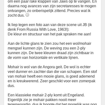
om een paar rake klappen van Jaws op te vangen. En
daarna nog avances van zijn secretaresses te mogen
ontvangen, zo onberispelijk zittend. Precies wat ik
zocht dus.
Ik liep tegen een foto aan van deze scene uit JB (ik
denk From Russia With Love, 1963!):
De kleur en structuur van het pak spraken me aan!
Aan de lichte glans te zien zou het een wol/mohair
mengsel kunnen zijn. De weving zou een 2-ply
kunnen zijn. De twee kleuren draad zijn zichtbaar in
de vorm van horizontale en vertikale lijnen.
Mohair is wol van de Angora geit. De wol is echter
veel dunner en zachter dan die van schapen. Een stof
van mohair heeft een mooie glans, is goed ademend
en is kreukwerend. Zeer geschikt voor een zomerpak
dus.
Een klassieke mohair 2-ply komt uit Engeland.
Eigenlijk zie je mohair pakken nooit meer
tegenwoordig, dus ik hoopte dat het mogelijk was nog