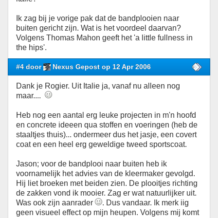
Ik zag bij je vorige pak dat de bandplooien naar
buiten gericht zijn. Wat is het voordeel daarvan?
Volgens Thomas Mahon geeft het 'a little fullness in
the hips'.
#4 door
Nexus Gepost op 12 Apr 2006
Dank je Rogier. Uit Italie ja, vanaf nu alleen nog
maar....
Heb nog een aantal erg leuke projecten in m'n hoofd
en concrete ideeen qua stoffen en voeringen (heb de
staaltjes thuis)... ondermeer dus het jasje, een covert
coat en een heel erg geweldige tweed sportscoat.
Jason; voor de bandplooi naar buiten heb ik
voornamelijk het advies van de kleermaker gevolgd.
Hij liet broeken met beiden zien. De plooitjes richting
de zakken vond ik mooier. Zag er wat natuurlijker uit.
Was ook zijn aanrader
. Dus vandaar. Ik merk iig
geen visueel effect op mijn heupen. Volgens mij komt