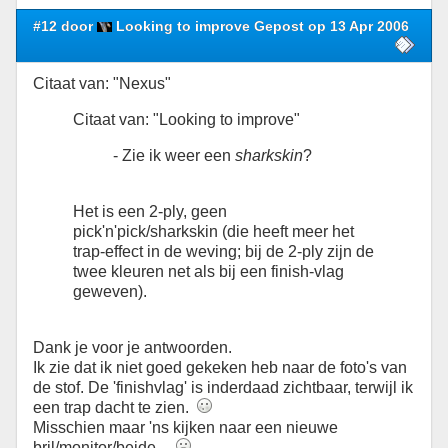
#12 door
Looking to improve Gepost op 13 Apr 2006
Citaat van: "Nexus"
Citaat van: "Looking to improve"
- Zie ik weer een
sharkskin
?
Het is een 2-ply, geen
pick'n'pick/sharkskin (die heeft meer het
trap-effect in de weving; bij de 2-ply zijn de
twee kleuren net als bij een finish-vlag
geweven).
Dank je voor je antwoorden.
Ik zie dat ik niet goed gekeken heb naar de foto's van
de stof. De 'finishvlag' is inderdaad zichtbaar, terwijl ik
een trap dacht te zien.
Misschien maar 'ns kijken naar een nieuwe
bril/monitor/beide...
.