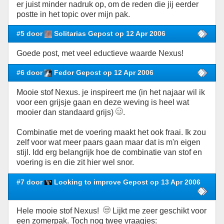
er juist minder nadruk op, om de reden die jij eerder
postte in het topic over mijn pak.
#5 door
Solitarias Gepost op 12 Apr 2006
Goede post, met veel eductieve waarde Nexus!
#6 door
Fedor Gepost op 12 Apr 2006
Mooie stof Nexus. je inspireert me (in het najaar wil ik
voor een grijsje gaan en deze weving is heel wat
mooier dan standaard grijs)
.
Combinatie met de voering maakt het ook fraai. Ik zou
zelf voor wat meer paars gaan maar dat is m'n eigen
stijl. Idd erg belangrijk hoe de combinatie van stof en
voering is en die zit hier wel snor.
#7 door
Looking to improve Gepost op 13 Apr 2006
Hele mooie stof Nexus!
Lijkt me zeer geschikt voor
een zomerpak. Toch nog twee vraagjes: