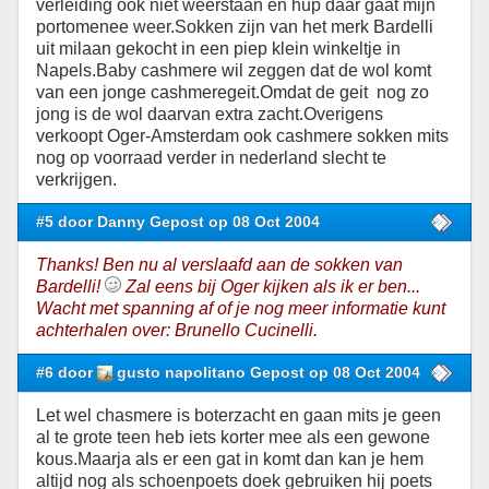
verleiding ook niet weerstaan en hup daar gaat mijn
portomenee weer.Sokken zijn van het merk Bardelli
uit milaan gekocht in een piep klein winkeltje in
Napels.Baby cashmere wil zeggen dat de wol komt
van een jonge cashmeregeit.Omdat de geit nog zo
jong is de wol daarvan extra zacht.Overigens
verkoopt Oger-Amsterdam ook cashmere sokken mits
nog op voorraad verder in nederland slecht te
verkrijgen.
#5 door Danny Gepost op 08 Oct 2004
Thanks! Ben nu al verslaafd aan de sokken van
Bardelli!
Zal eens bij Oger kijken als ik er ben...
Wacht met spanning af of je nog meer informatie kunt
achterhalen over: Brunello Cucinelli.
#6 door
gusto napolitano Gepost op 08 Oct 2004
Let wel chasmere is boterzacht en gaan mits je geen
al te grote teen heb iets korter mee als een gewone
kous.Maarja als er een gat in komt dan kan je hem
altijd nog als schoenpoets doek gebruiken hij poets