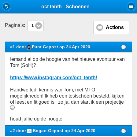
Mobile View
oct tenth - Schoenen - Stijlforum
Pagina's:
1
Actions
#1 door
Punt Gepost op 24 Apr 2020
Iemand al op de hoogte van het nieuwe avontuur van
Tom (SoH)?
https://www.instagram.com/oct_tenth/
Handwelted, kennis van Tom, met MTO
mogelijkheden! Ik heb een testschoen besteld, kijken
of leest en fit goed is, zo ja, dan start ik een projectje
houd jullie op de hoogte
#2 door
Bogart Gepost op 24 Apr 2020