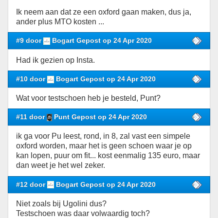
Ik neem aan dat ze een oxford gaan maken, dus ja,
ander plus MTO kosten ...
#9 door
Bogart Gepost op 24 Apr 2020
Had ik gezien op Insta.
#10 door
Bogart Gepost op 24 Apr 2020
Wat voor testschoen heb je besteld, Punt?
#11 door
Punt Gepost op 24 Apr 2020
ik ga voor Pu leest, rond, in 8, zal vast een simpele
oxford worden, maar het is geen schoen waar je op
kan lopen, puur om fit... kost eenmalig 135 euro, maar
dan weet je het wel zeker.
#12 door
Bogart Gepost op 24 Apr 2020
Niet zoals bij Ugolini dus?
Testschoen was daar volwaardig toch?