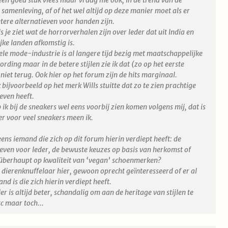
samenleving, af of het wel altijd op deze manier moet als er
etere alternatieven voor handen zijn.
s je ziet wat de horrorverhalen zijn over leder dat uit India en
jke landen afkomstig is.
ele mode-industrie is al langere tijd bezig met maatschappelijke
ding maar in de betere stijlen zie ik dat (zo op het eerste
iet terug. Ook hier op het forum zijn de hits marginaal.
k bijvoorbeeld op het merk Wills stuitte dat zo te zien prachtige
even heeft.
ik bij de sneakers wel eens voorbij zien komen volgens mij, dat is
er voor veel sneakers meen ik.
eens iemand die zich op dit forum hierin verdiept heeft: de
ieven voor leder, de bewuste keuzes op basis van herkomst of
berhaupt op kwaliteit van ‘vegan’ schoenmerken?
 dierenknuffelaar hier, gewoon oprecht geïnteresseerd of er al
nd is die zich hierin verdiept heeft.
der is altijd beter, schandalig om aan de heritage van stijlen te
c maar toch...