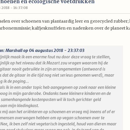
choenen en ecologische voetdrukken
 2018 - 16:37:08
sselen over schoenen van plantaardig leer en gerecycled rubber;
arbonemmissie; kalfjesknuffelen en nadenken over de planeet ka
an: Marshall op 04 augustus 2018 - 23:37:03
jnlijk maak ik een enorme fout nu door deze vraag te stelllen,
jnlijk op het niveau dat ik Mozart zou vragen waarom hij de
gitaar nooit gebruikte in zijn arrangementen (antwoord is
s dat de gitaar in die tijd nog niet serieus genomen werd), maar
g ik de poging...
oals ik in een ander topic heb aangegeven op zoek naar een kleine
oog in mijn garderobe. Ondanks twee kleinere kinderen en de
samenhangende kostenposten wil ik toch gerichter geld
 aan mijn kledingkast.
 mij aan het oriënteren op schoenen en vroeg mij ineens af of er
t mensen overwogen hebben om op vegan schoenen over te
Nee, ik ben zelf niet vegetarisch ingesteld, houd van dieren maar
een goed stuk vlees maar vraag me ook, in de trend van de