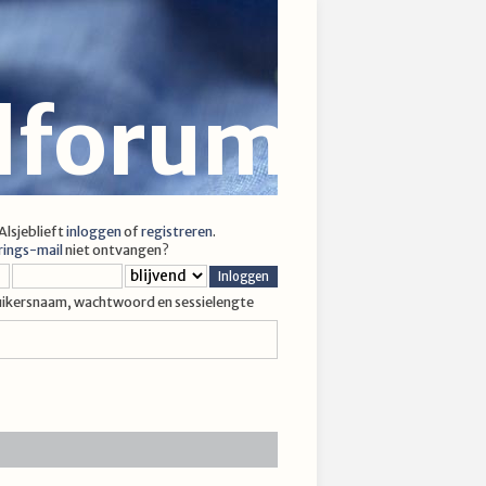
jlforum
 Alsjeblieft
inloggen
of
registreren
.
rings-mail
niet ontvangen?
uikersnaam, wachtwoord en sessielengte