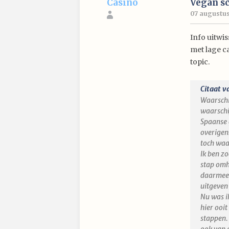
Casino
Vegan s
07 augustus
Info uitwi
met lage c
topic.
Citaat v
Waarschi
waarschi
Spaanse 
overigen
toch waa
Ik ben z
stap omh
daarmee 
uitgeven
Nu was ik
hier ooi
stappen. 
ook van 