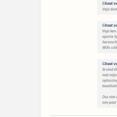
Citaat v
Veja doet
Citaat v
Veja ken
aparte l
herensch
Wills sch
Citaat v
Ik vind d
met mijn
oplossing
kwaliteit
Dus niet
een paar