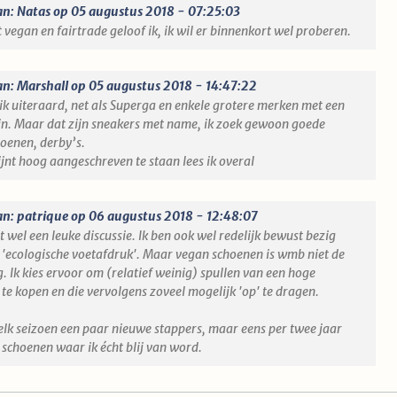
an: Natas op 05 augustus 2018 - 07:25:03
 vegan en fairtrade geloof ik, ik wil er binnenkort wel proberen.
an: Marshall op 05 augustus 2018 - 14:47:22
 ik uiteraard, net als Superga en enkele grotere merken met een
ijn. Maar dat zijn sneakers met name, ik zoek gewoon goede
oenen, derby’s.
ijnt hoog aangeschreven te staan lees ik overal
an: patrique op 06 augustus 2018 - 12:48:07
it wel een leuke discussie. Ik ben ook wel redelijk bewust bezig
 'ecologische voetafdruk'. Maar vegan schoenen is wmb niet de
. Ik kies ervoor om (relatief weinig) spullen van een hoge
 te kopen en die vervolgens zoveel mogelijk 'op' te dragen.
 elk seizoen een paar nieuwe stappers, maar eens per twee jaar
 schoenen waar ik écht blij van word.