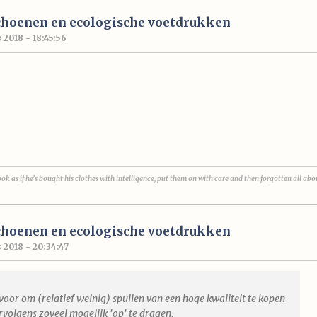
choenen en ecologische voetdrukken
2018 - 18:45:56
ok as if he’s bought his clothes with intelligence, put them on with care and then forgotten all abo
choenen en ecologische voetdrukken
 2018 - 20:34:47
rvoor om (relatief weinig) spullen van een hoge kwaliteit te kopen
rvolgens zoveel mogelijk 'op' te dragen.