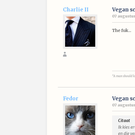
Charlie II
Vegan s
07 augustus 
The fuk...
“A man should lo
Fedor
Vegan s
07 augustus
Citaat
Ik kies e
en die ve