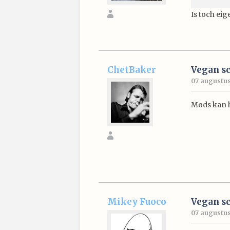
Is toch ei
ChetBaker
Vegan s
07 augustus 
Mods kan hi
Mikey Fuoco
Vegan s
07 augustus