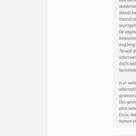
moderne 
steeds b
Vooral al
soortgeli
De algeh
bewustwor
oog)nog n
Terwijl i
alternati
ASOS heb 
kunstled
Is er wel
alternat
gewoon ü
Dus geen
eens iema
En ja, le
komen et