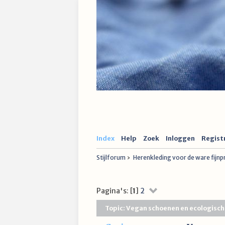
Index
Help
Zoek
Inloggen
Regist
Stijlforum
›
Herenkleding voor de ware fijn
Pagina's: [
1
]
2
Topic: Vegan schoenen en ecologisch