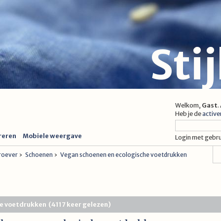
Sti
Welkom,
Gast
.
Heb je de
active
reren
Mobiele weergave
Login met gebr
proever
›
Schoenen
›
Vegan schoenen en ecologische voetdrukken
e voetdrukken (4117 keer gelezen)