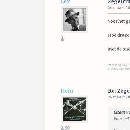
Lex
Zegelri
24 maart 20
Voor het ge
Hoe dragen
Met de ond
'm talking about 
player. Or nothin
Hein
Re: Zege
24 maart 20
Citaat v
Voor het 