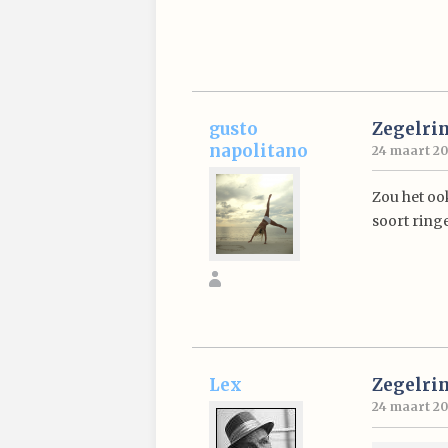
gusto
Zegelri
napolitano
24 maart 20
Zou het ook
soort ring
Lex
Zegelri
24 maart 200