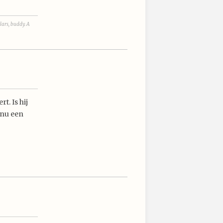
lars, buddy. A
t. Is hij
 nu een