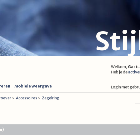
Sti
Welkom,
Gast
.
Heb je de
active
reren
Mobiele weergave
Login met gebr
proever
›
Accessoires
›
Zegelring
n)