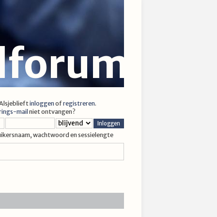
jlforum
 Alsjeblieft
inloggen
of
registreren
.
rings-mail
niet ontvangen?
uikersnaam, wachtwoord en sessielengte