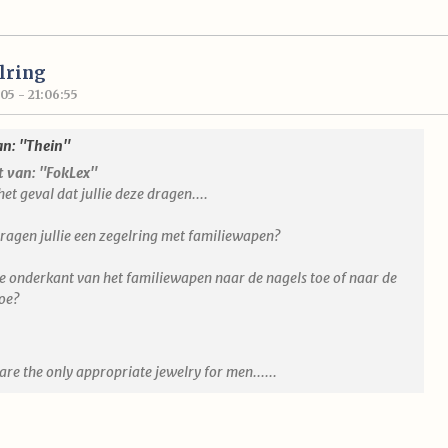
lring
05 - 21:06:55
an: "Thein"
t van: "FokLex"
et geval dat jullie deze dragen....
ragen jullie een zegelring met familiewapen?
e onderkant van het familiewapen naar de nagels toe of naar de
toe?
re the only appropriate jewelry for men......