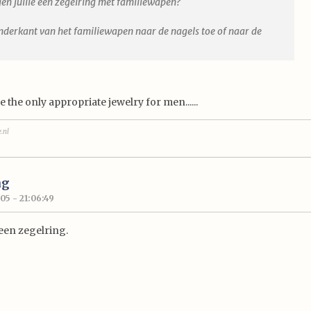
en jullie een zegelring met familiewapen?
nderkant van het familiewapen naar de nagels toe of naar de
 the only appropriate jewelry for men......
.nl
ng
05 - 21:06:49
een zegelring.