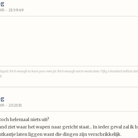
ng
05 - 21:59:49
liquid. Rich enough to have your own jet. Rich enough not to waste time. Fifty, a hundred million dol
g.
ng
5 - 23:21:11
toch helemaal niets uit?
nd ziet waar het wapen naar gericht staat... In ieder geval zal ik
tkastje laten liggen want die dingen zijn verschrikkelijk.