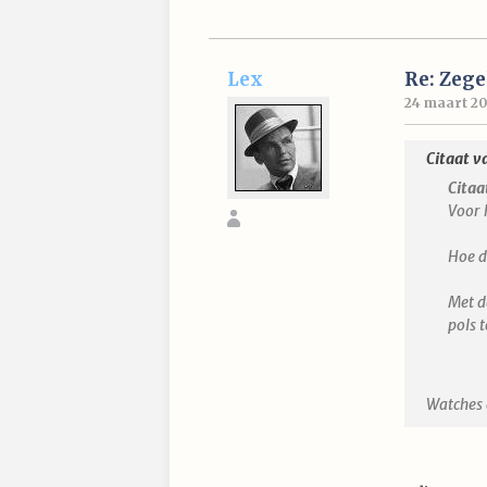
Lex
Re: Zege
24 maart 20
Citaat v
Citaa
Voor h
Hoe d
Met d
pols 
Watches a