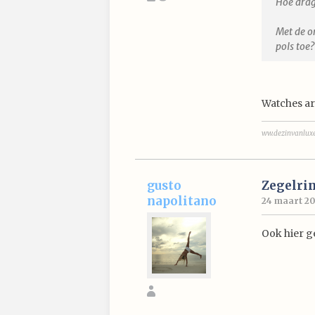
Hoe drag
Met de o
pols toe?
Watches are
ww.dezinvanluxe
gusto
Zegelri
napolitano
24 maart 20
Ook hier g