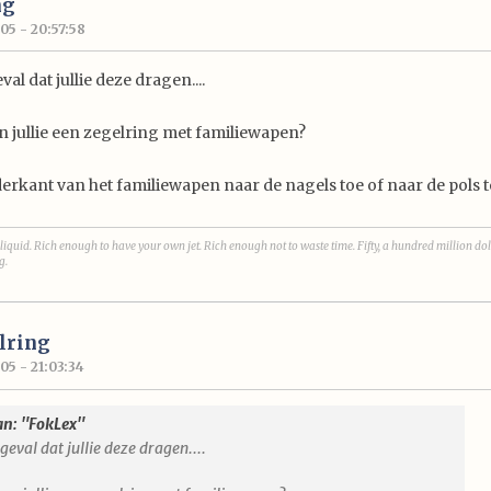
ng
05 - 20:57:58
val dat jullie deze dragen....
 jullie een zegelring met familiewapen?
erkant van het familiewapen naar de nagels toe of naar de pols t
liquid. Rich enough to have your own jet. Rich enough not to waste time. Fifty, a hundred million dol
g.
lring
05 - 21:03:34
an: "FokLex"
geval dat jullie deze dragen....