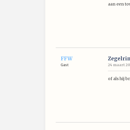
aan een to
FFW
Zegelri
Gast
24 maart 20
of als hij 