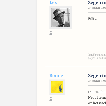
Lex
Zegelri
24 maart 20
Edit...
'm talking about 
player. Or nothin
Bonne
Zegelri
24 maart 200
Dat maakt 
Net of iema
op het nach