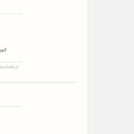
oe?
lars, buddy. A