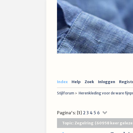
Index
Help
Zoek
Inloggen
Regist
Stijlforum
›
Herenkleding voor de ware fijn
Pagina's: [
1
]
2
3
4
5
6
Topic: Zegelring (60958 keer geleze