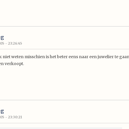
ng
05 - 23:26:45
 niet weten misschien is het beter eens naar een juwelier te gaan
en verkoopt.
ng
5 - 23:30:21