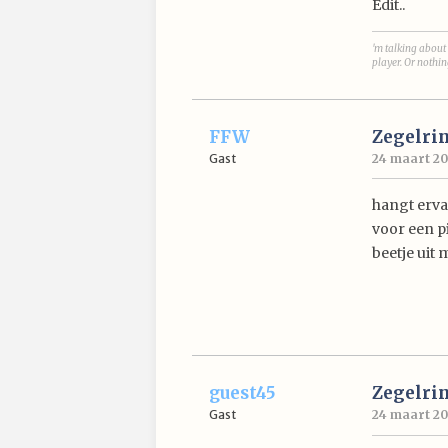
Edit..
'm talking about 
player. Or nothin
FFW
Zegelri
Gast
24 maart 20
hangt ervan
voor een p
beetje uit 
guest45
Zegelri
Gast
24 maart 20