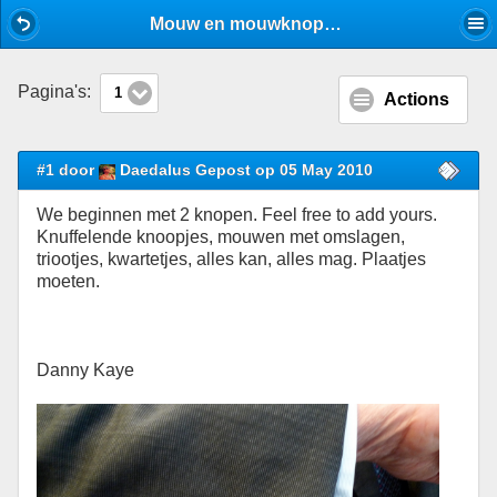
Mobile View
Mouw en mouwknopen - Pak - Stijlforum
Pagina's:
1
Actions
#1 door
Daedalus Gepost op 05 May 2010
We beginnen met 2 knopen. Feel free to add yours.
Knuffelende knoopjes, mouwen met omslagen,
triootjes, kwartetjes, alles kan, alles mag. Plaatjes
moeten.
Danny Kaye