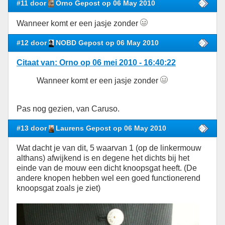
#11 door
Orno Gepost op 06 May 2010
Wanneer komt er een jasje zonder
#12 door
NOBD Gepost op 06 May 2010
Citaat van: Orno op 06 mei 2010 - 16:40:22
Wanneer komt er een jasje zonder
Pas nog gezien, van Caruso.
#13 door
Laurens Gepost op 06 May 2010
Wat dacht je van dit, 5 waarvan 1 (op de linkermouw
althans) afwijkend is en degene het dichts bij het
einde van de mouw een dicht knoopsgat heeft. (De
andere knopen hebben wel een goed functionerend
knoopsgat zoals je ziet)