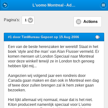
Mobile View
L'uomo Montreal - Adresboek - Stijlforum
Pagina's:
1
Actions
#1 door TimMureau Gepost op 15 Aug 2006
Een van de beste herenzaken ter wereld! Staat in het
boek 'style and the man' van Alan Flusser vermeld. Er
komen mensen uit London Speciaal naar Montreal
voor deze winkel! terwijl ze in London toch genoeg
hebben lijkt mij...
Aangezien wij volgend jaar een rondreis door
Canada gaan maken en dan ook in Montreal een dag
of twee door zullen brengen zal ik hem zeker gaan
bezoeken.
Het lijkt allemaal vrij normaal, maar dat is het niet.
Kiton produceert namenlijk speciaal voor L'uomo