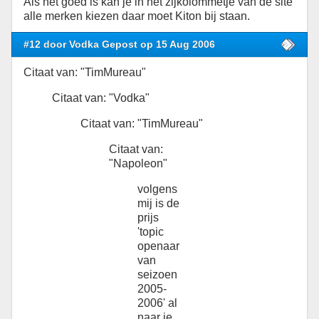
Als het goed is kan je in het zijkolommetje van de site
alle merken kiezen daar moet Kiton bij staan.
#12 door Vodka Gepost op 15 Aug 2006
Citaat van: "TimMureau"
Citaat van: "Vodka"
Citaat van: "TimMureau"
Citaat van:
"Napoleon"
volgens
mij is de
prijs
'topic
openaar
van
seizoen
2005-
2006' al
naar je